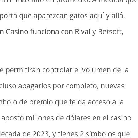
porta que aparezcan gatos aquí y allá.
Casino funciona con Rival y Betsoft,
 permitirán controlar el volumen de la
ncluso apagarlos por completo, nuevas
mbolo de premio que te da acceso a la
i apostó millones de dólares en el casino
 década de 2023, y tienes 2 símbolos que