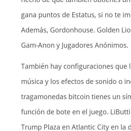
gana puntos de Estatus, si no te im
Además, Gordonhouse. Golden Lion 
Gam-Anon y Jugadores Anónimos.
También hay configuraciones que le
música y los efectos de sonido o i
tragamonedas bitcoin tienes un sí
función de bote en el juego. LiButt
Trump Plaza en Atlantic City en la