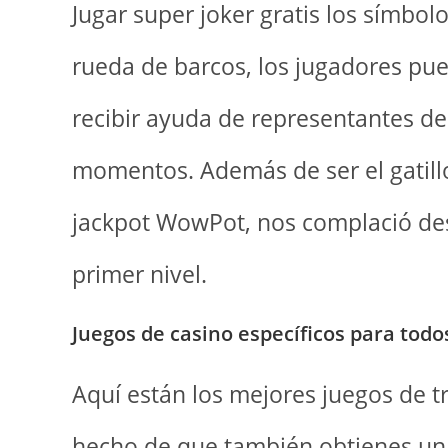
Jugar super joker gratis los sím
rueda de barcos, los jugadores pued
recibir ayuda de representantes de 
momentos. Además de ser el gatill
jackpot WowPot, nos complació desc
primer nivel.
Juegos de casino específicos para todos
Aquí están los mejores juegos de 
hecho de que también obtienes un