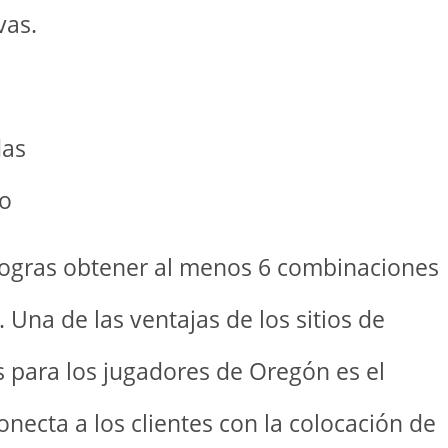
vas.
das
go
i logras obtener al menos 6 combinaciones
Una de las ventajas de los sitios de
para los jugadores de Oregón es el
onecta a los clientes con la colocación de