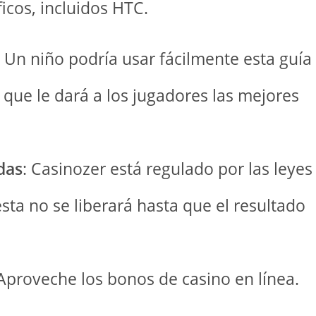
icos, incluidos HTC.
: Un niño podría usar fácilmente esta guía
la que le dará a los jugadores las mejores
das
: Casinozer está regulado por las leyes
sta no se liberará hasta que el resultado
 Aproveche los bonos de casino en línea.