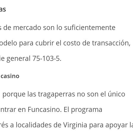
as
os de mercado son lo suficientemente
modelo para cubrir el costo de transacción,
ie general 75-103-5.
 casino
, porque las tragaperras no son el único
ontrar en Funcasino. El programa
és a localidades de Virginia para apoyar l