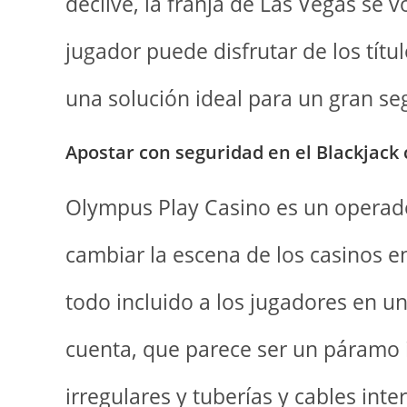
declive, la franja de Las Vegas se
jugador puede disfrutar de los títu
una solución ideal para un gran s
Apostar con seguridad en el Blackjack 
Olympus Play Casino es un operado
cambiar la escena de los casinos e
todo incluido a los jugadores en u
cuenta, que parece ser un páramo 
irregulares y tuberías y cables in