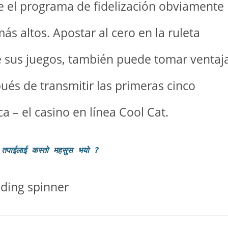
 el programa de fidelización obviamente
más altos. Apostar al cero en la ruleta
e sus juegos, también puede tomar ventaj
és de transmitir las primeras cinco
 – el casino en línea Cool Cat.
 तपाईलाई कस्तो महसुस भयो
?