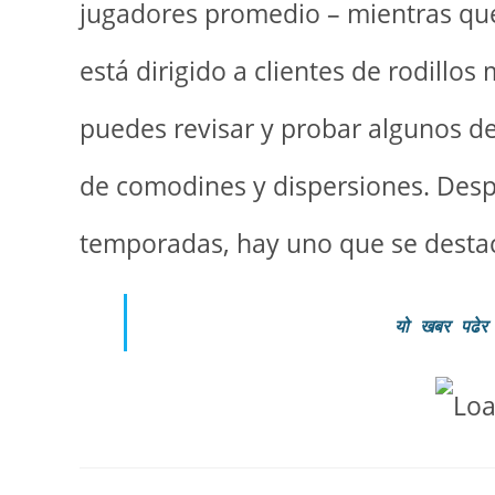
jugadores promedio – mientras que
está dirigido a clientes de rodillos 
puedes revisar y probar algunos d
de comodines y dispersiones. Despu
temporadas, hay uno que se destaca
यो खबर पढेर