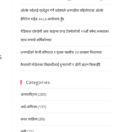
ओल्के पर्वलाई प्रर्वद्धन गर्ने उद्येश्यले धनगढीमा पहिलोपटक ओल्के
हेरिटेज राईड २०८३ आयोजना हुँद
रेडिकल एकेडेमी अफ साइन्स एण्ड टेक्नोलोजी ११औं वर्षमा,भव्यताका
साथ मनायो वार्षिकोत्सव
धनगढीको केजी हस्पिटल र मृतक पक्षबीच २२ लाखमा मिलापत्र
s
कैलाली मोडेलका विद्यार्थीलाई दुनाटपरी र डोरी बाट्न सिकाइँदै
Categories
अन्तराष्ट्रिय
(285)
अर्थ-वाणिज्य
(131)
कला साहित्य
(89)
कृषि
(21)