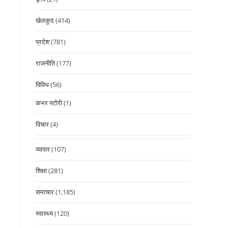
खेलकुद
(414)
प्रदेश
(781)
राजनीति
(177)
विविध
(56)
कभर स्टोरी
(1)
o
विचार
(4)
व्यापार
(107)
शिक्षा
(281)
समाचार
(1,185)
स्वास्थ्य
(120)