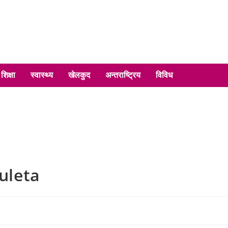
शिक्षा
स्वास्थ्य
खेलकुद
अन्तराष्ट्रिय
विविध
uleta