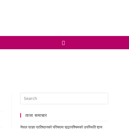
ताजा समाचार
नेपाल प्रज्ञा प्रतिष्ठानको परिषदमा सुदूरपश्चिमको उपस्थिति शून्य