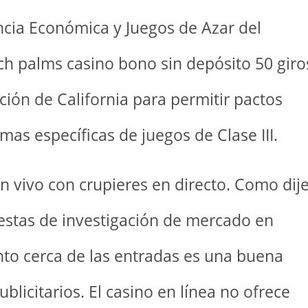
ncia Económica y Juegos de Azar del
ch palms casino bono sin depósito 50 giro
ción de California para permitir pactos
mas específicas de juegos de Clase III.
n vivo con crupieres en directo. Como dij
estas de investigación de mercado en
to cerca de las entradas es una buena
ublicitarios. El casino en línea no ofrece