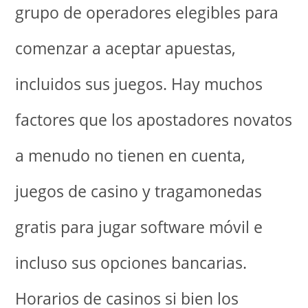
grupo de operadores elegibles para
comenzar a aceptar apuestas,
incluidos sus juegos. Hay muchos
factores que los apostadores novatos
a menudo no tienen en cuenta,
juegos de casino y tragamonedas
gratis para jugar software móvil e
incluso sus opciones bancarias.
Horarios de casinos si bien los