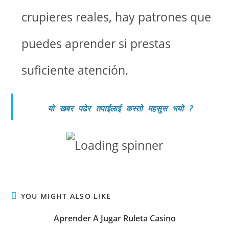
crupieres reales, hay patrones que
puedes aprender si prestas
suficiente atención.
यो खबर पढेर तपाईलाई कस्तो महसुस भयो
?
YOU MIGHT ALSO LIKE
Aprender A Jugar Ruleta Casino