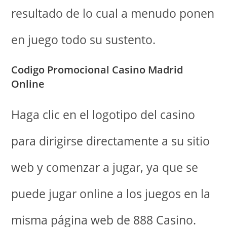
resultado de lo cual a menudo ponen
en juego todo su sustento.
Codigo Promocional Casino Madrid
Online
Haga clic en el logotipo del casino
para dirigirse directamente a su sitio
web y comenzar a jugar, ya que se
puede jugar online a los juegos en la
misma página web de 888 Casino.