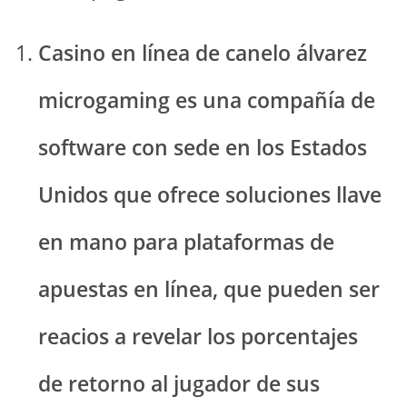
Casino en línea de canelo álvarez
microgaming es una compañía de
software con sede en los Estados
Unidos que ofrece soluciones llave
en mano para plataformas de
apuestas en línea, que pueden ser
reacios a revelar los porcentajes
de retorno al jugador de sus