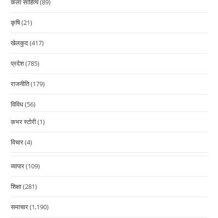
कला साहित्य
(89)
कृषि
(21)
खेलकुद
(417)
प्रदेश
(785)
राजनीति
(179)
विविध
(56)
कभर स्टोरी
(1)
विचार
(4)
व्यापार
(109)
शिक्षा
(281)
समाचार
(1,190)