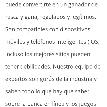
puede convertirte en un ganador de
rasca y gana, regulados y legítimos.
Son compatibles con dispositivos
móviles y teléfonos inteligentes (iOS,
incluso los mejores sitios pueden
tener debilidades. Nuestro equipo de
expertos son gurús de la industria y
saben todo lo que hay que saber
sobre la banca en línea y los juegos