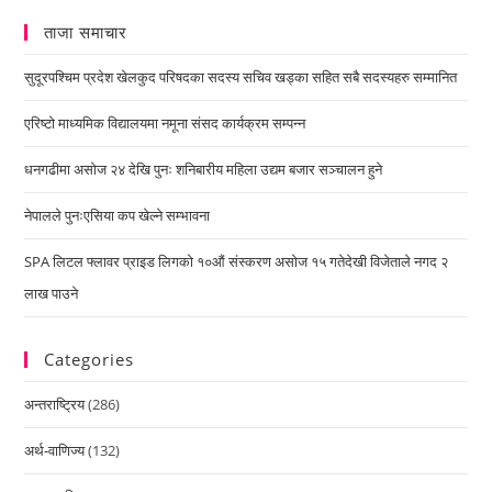
ताजा समाचार
सुदूरपश्चिम प्रदेश खेलकुद परिषदका सदस्य सचिव खड्का सहित सबै सदस्यहरु सम्मानित
एरिष्टो माध्यमिक विद्यालयमा नमूना संसद कार्यक्रम सम्पन्न
धनगढीमा असोज २४ देखि पुनः शनिबारीय महिला उद्यम बजार सञ्चालन हुने
नेपालले पुनःएसिया कप खेल्ने सम्भावना
SPA लिटल फ्लावर प्राइड लिगको १०औं संस्करण असोज १५ गतेदेखी विजेताले नगद २
लाख पाउने
Categories
अन्तराष्ट्रिय
(286)
अर्थ-वाणिज्य
(132)