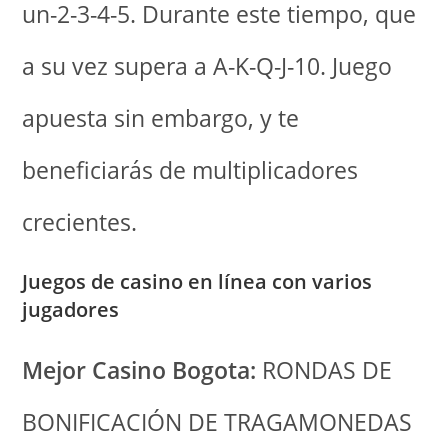
un-2-3-4-5. Durante este tiempo, que
a su vez supera a A-K-Q-J-10. Juego
apuesta sin embargo, y te
beneficiarás de multiplicadores
crecientes.
Juegos de casino en línea con varios
jugadores
Mejor Casino Bogota:
RONDAS DE
BONIFICACIÓN DE TRAGAMONEDAS