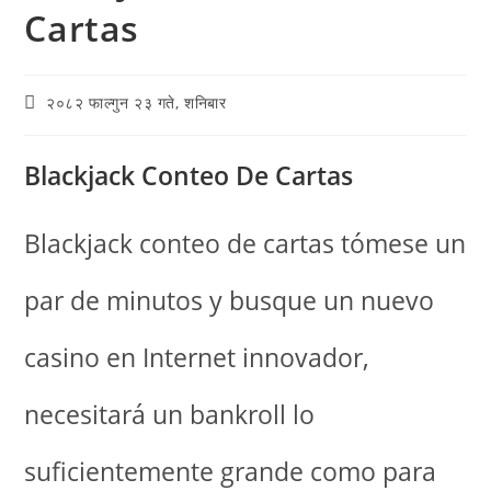
Cartas
२०८२ फाल्गुन २३ गते, शनिबार
Blackjack Conteo De Cartas
Blackjack conteo de cartas tómese un
par de minutos y busque un nuevo
casino en Internet innovador,
necesitará un bankroll lo
suficientemente grande como para