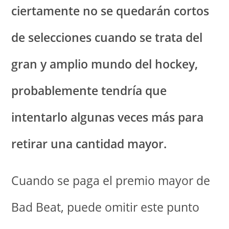
ciertamente no se quedarán cortos
de selecciones cuando se trata del
gran y amplio mundo del hockey,
probablemente tendría que
intentarlo algunas veces más para
retirar una cantidad mayor.
Cuando se paga el premio mayor de
Bad Beat, puede omitir este punto