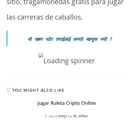
sitio, tragamonedas gratis para jugar
las carreras de caballos.
यो खबर पढेर तपाईलाई कस्तो महसुस भयो
?
YOU MIGHT ALSO LIKE
Jugar Ruleta Cripto Online
२०८२ फाल्गुन २३ गते, शनिबार