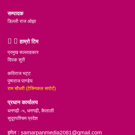
सम्पादक
डिल्ली राज ओझा
हाम्रो टिम
प्रमुख सल्लाहकार
दिपक सुरी
कविराज भट्ट
पुष्पराज पाण्डेय
राम चौधरी (टेक्निकल सपोर्ट)
प्रधान कार्यालय
धनगढी -५, धनगढी, कैलाली
सुदूरपश्चिम प्रदेश
इमेल : samarpanmedia2081@gmail.com