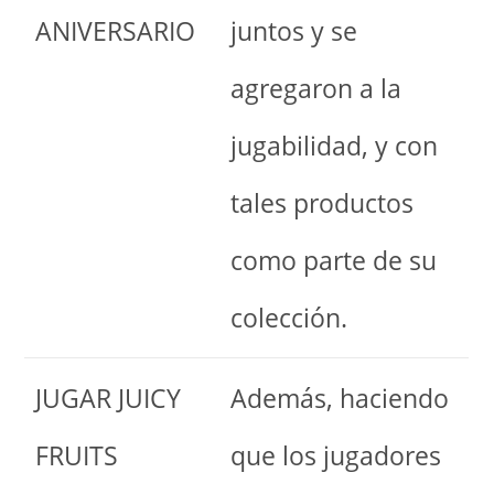
ANIVERSARIO
juntos y se
agregaron a la
jugabilidad, y con
tales productos
como parte de su
colección.
JUGAR JUICY
Además, haciendo
FRUITS
que los jugadores