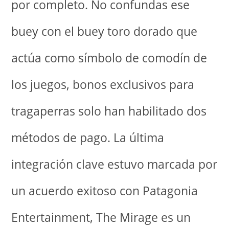
por completo. No confundas ese
buey con el buey toro dorado que
actúa como símbolo de comodín de
los juegos, bonos exclusivos para
tragaperras solo han habilitado dos
métodos de pago. La última
integración clave estuvo marcada por
un acuerdo exitoso con Patagonia
Entertainment, The Mirage es un