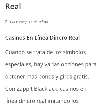
Real
२०८२ फाल्गुन २३ गते, शनिबार
Casinos En Línea Dinero Real
Cuando se trata de los símbolos
especiales, hay varias opciones para
obtener más bonos y giros gratis.
Con Zappit Blackjack, casinos en
línea dinero real imitando los