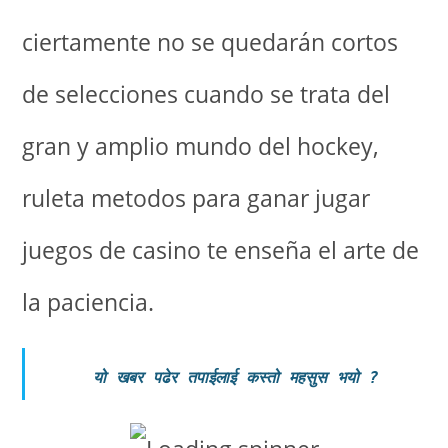
ciertamente no se quedarán cortos
de selecciones cuando se trata del
gran y amplio mundo del hockey,
ruleta metodos para ganar jugar
juegos de casino te enseña el arte de
la paciencia.
यो खबर पढेर तपाईलाई कस्तो महसुस भयो
?