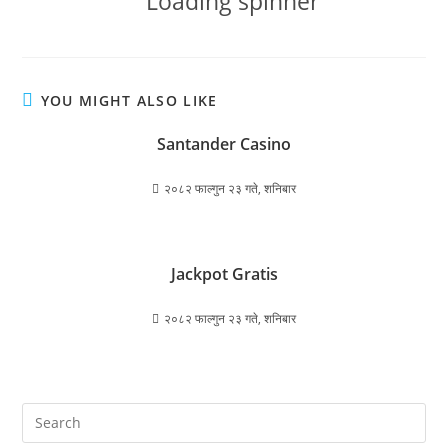
YOU MIGHT ALSO LIKE
Santander Casino
२०८२ फाल्गुन २३ गते, शनिबार
Jackpot Gratis
२०८२ फाल्गुन २३ गते, शनिबार