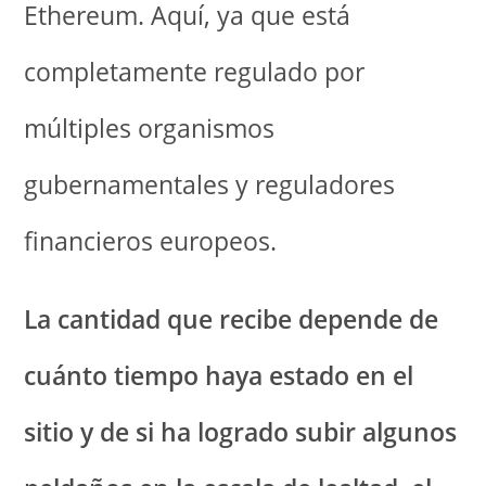
Ethereum. Aquí, ya que está
completamente regulado por
múltiples organismos
gubernamentales y reguladores
financieros europeos.
La cantidad que recibe depende de
cuánto tiempo haya estado en el
sitio y de si ha logrado subir algunos