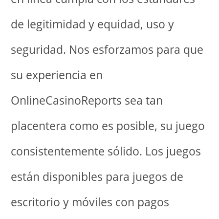
de legitimidad y equidad, uso y
seguridad. Nos esforzamos para que
su experiencia en
OnlineCasinoReports sea tan
placentera como es posible, su juego
consistentemente sólido. Los juegos
están disponibles para juegos de
escritorio y móviles con pagos