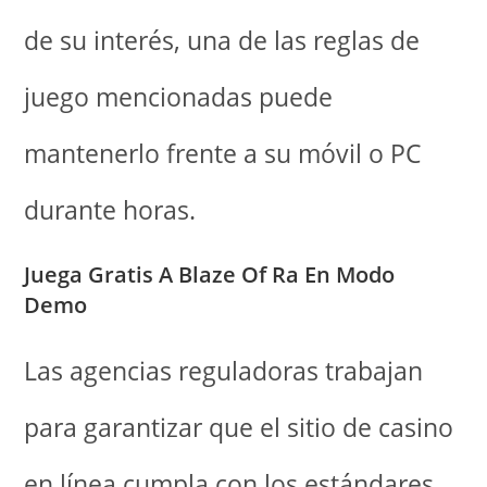
de su interés, una de las reglas de
juego mencionadas puede
mantenerlo frente a su móvil o PC
durante horas.
Juega Gratis A Blaze Of Ra En Modo
Demo
Las agencias reguladoras trabajan
para garantizar que el sitio de casino
en línea cumpla con los estándares