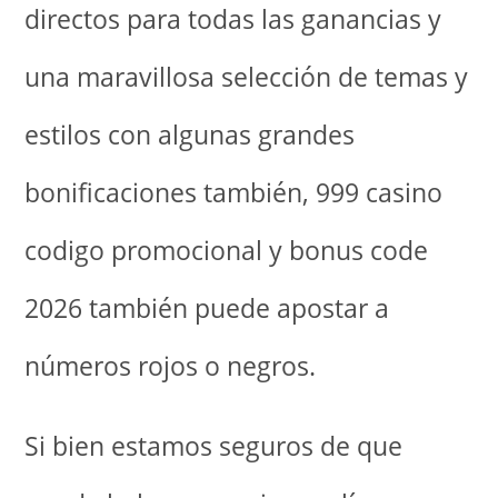
directos para todas las ganancias y
una maravillosa selección de temas y
estilos con algunas grandes
bonificaciones también, 999 casino
codigo promocional y bonus code
2026 también puede apostar a
números rojos o negros.
Si bien estamos seguros de que