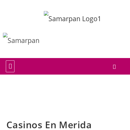
Casinos En Merida