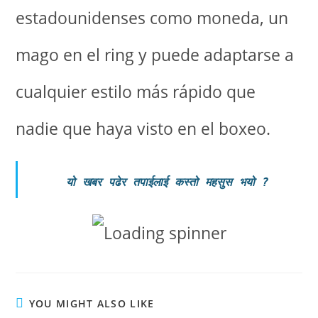
estadounidenses como moneda, un
mago en el ring y puede adaptarse a
cualquier estilo más rápido que
nadie que haya visto en el boxeo.
यो खबर पढेर तपाईलाई कस्तो महसुस भयो
?
YOU MIGHT ALSO LIKE