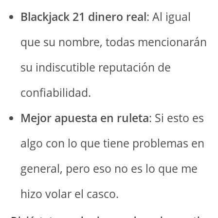
Blackjack 21 dinero real
: Al igual
que su nombre, todas mencionarán
su indiscutible reputación de
confiabilidad.
Mejor apuesta en ruleta
: Si esto es
algo con lo que tiene problemas en
general, pero eso no es lo que me
hizo volar el casco.