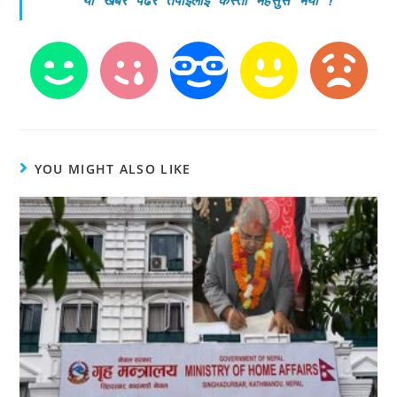
यो खबर पढेर तपाईलाई कस्तो महसुस भयो
?
YOU MIGHT ALSO LIKE