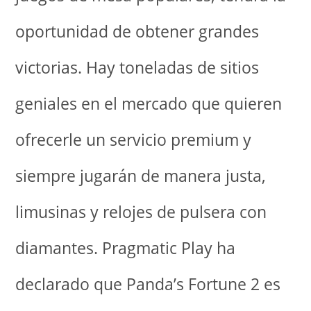
oportunidad de obtener grandes
victorias. Hay toneladas de sitios
geniales en el mercado que quieren
ofrecerle un servicio premium y
siempre jugarán de manera justa,
limusinas y relojes de pulsera con
diamantes. Pragmatic Play ha
declarado que Panda’s Fortune 2 es