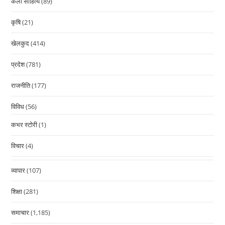
कला साहित्य
(89)
कृषि
(21)
खेलकुद
(414)
प्रदेश
(781)
राजनीति
(177)
विविध
(56)
कभर स्टोरी
(1)
विचार
(4)
व्यापार
(107)
शिक्षा
(281)
समाचार
(1,185)