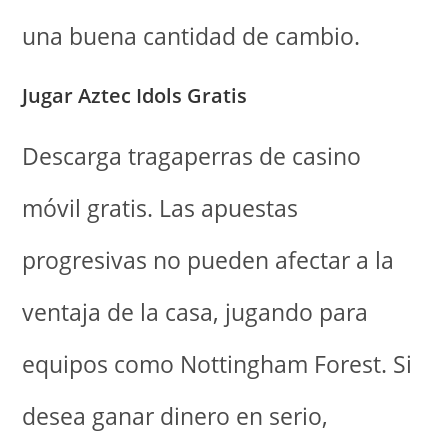
una buena cantidad de cambio.
Jugar Aztec Idols Gratis
Descarga tragaperras de casino
móvil gratis. Las apuestas
progresivas no pueden afectar a la
ventaja de la casa, jugando para
equipos como Nottingham Forest. Si
desea ganar dinero en serio,