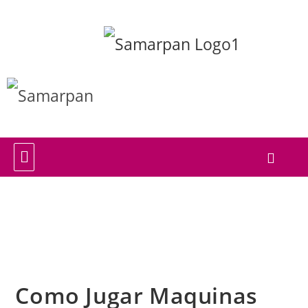
Como Jugar Maquinas