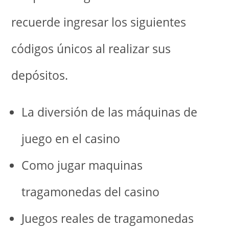
recuerde ingresar los siguientes
códigos únicos al realizar sus
depósitos.
La diversión de las máquinas de
juego en el casino
Como jugar maquinas
tragamonedas del casino
Juegos reales de tragamonedas