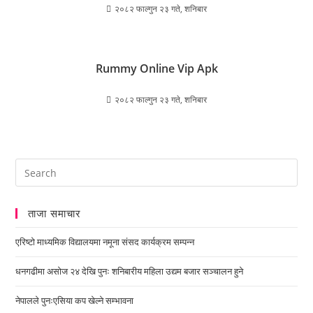
२०८२ फाल्गुन २३ गते, शनिबार
Rummy Online Vip Apk
२०८२ फाल्गुन २३ गते, शनिबार
ताजा समाचार
एरिष्टो माध्यमिक विद्यालयमा नमूना संसद कार्यक्रम सम्पन्न
धनगढीमा असोज २४ देखि पुनः शनिबारीय महिला उद्यम बजार सञ्चालन हुने
नेपालले पुनःएसिया कप खेल्ने सम्भावना