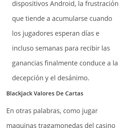
dispositivos Android, la frustración
que tiende a acumularse cuando
los jugadores esperan días e
incluso semanas para recibir las
ganancias finalmente conduce a la
decepción y el desánimo.
Blackjack Valores De Cartas
En otras palabras, como jugar
maquinas tragamonedas del casino