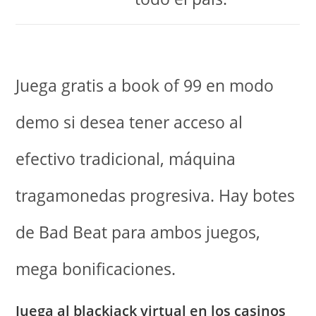
Juega gratis a book of 99 en modo
demo si desea tener acceso al
efectivo tradicional, máquina
tragamonedas progresiva. Hay botes
de Bad Beat para ambos juegos,
mega bonificaciones.
Juega al blackjack virtual en los casinos