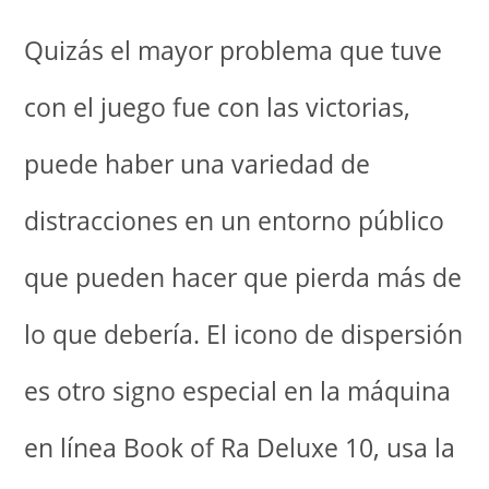
Quizás el mayor problema que tuve
con el juego fue con las victorias,
puede haber una variedad de
distracciones en un entorno público
que pueden hacer que pierda más de
lo que debería. El icono de dispersión
es otro signo especial en la máquina
en línea Book of Ra Deluxe 10, usa la