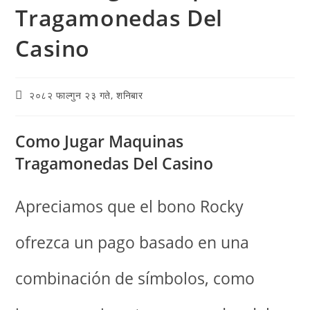
Tragamonedas Del
Casino
२०८२ फाल्गुन २३ गते, शनिबार
Como Jugar Maquinas
Tragamonedas Del Casino
Apreciamos que el bono Rocky
ofrezca un pago basado en una
combinación de símbolos, como