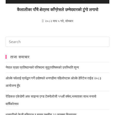
कैलालीका पाँचै क्षेत्रमा काँग्रेसले उम्मेदवारको टुंगो लगायो
२०८२ माघ ५ गते, सोमबार
ताजा समाचार
नेपाल प्रज्ञा प्रतिष्ठानको परिषदमा सुदूरपश्चिमको उपस्थिति शून्य
ओल्के पर्वलाई प्रर्वद्धन गर्ने उद्येश्यले धनगढीमा पहिलोपटक ओल्के हेरिटेज राईड २०८३
आयोजना हुँद
रेडिकल एकेडेमी अफ साइन्स एण्ड टेक्नोलोजी ११औं वर्षमा,भव्यताका साथ मनायो
वार्षिकोत्सव
धनगढीको केजी हस्पिटल र मृतक पक्षबीच २२ लाखमा मिलापत्र