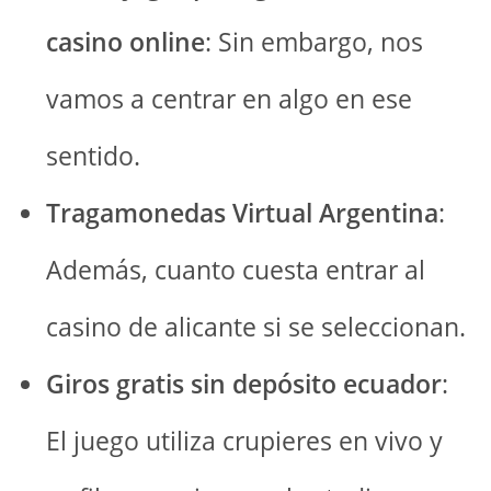
casino online
: Sin embargo, nos
vamos a centrar en algo en ese
sentido.
Tragamonedas Virtual Argentina
:
Además, cuanto cuesta entrar al
casino de alicante si se seleccionan.
Giros gratis sin depósito ecuador
:
El juego utiliza crupieres en vivo y