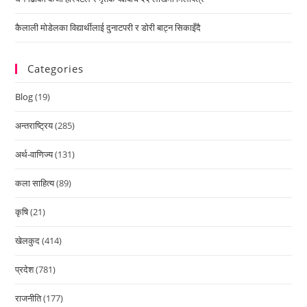
कैलाली मोडेलका विद्यार्थीलाई दुनाटपरी र डोरी बाट्न सिकाइँदै
Categories
Blog
(19)
अन्तराष्ट्रिय
(285)
अर्थ-वाणिज्य
(131)
कला साहित्य
(89)
कृषि
(21)
खेलकुद
(414)
प्रदेश
(781)
राजनीति
(177)