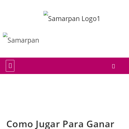
Como Jugar Para Ganar