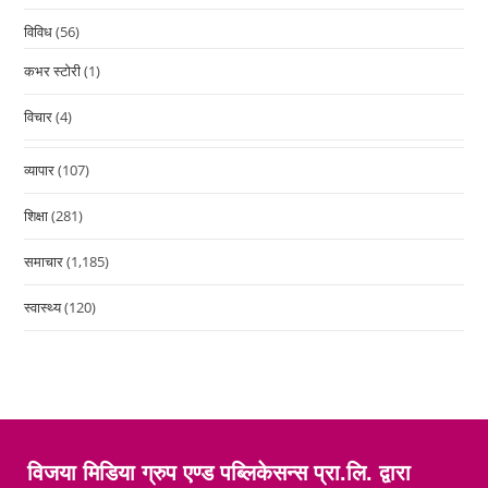
विविध
(56)
कभर स्टोरी
(1)
विचार
(4)
व्यापार
(107)
शिक्षा
(281)
समाचार
(1,185)
स्वास्थ्य
(120)
विजया मिडिया ग्रुप एण्ड पब्लिकेसन्स प्रा.लि. द्वारा