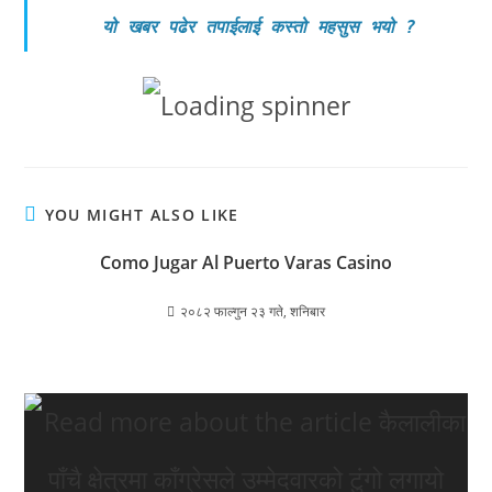
यो खबर पढेर तपाईलाई कस्तो महसुस भयो
?
YOU MIGHT ALSO LIKE
Como Jugar Al Puerto Varas Casino
२०८२ फाल्गुन २३ गते, शनिबार