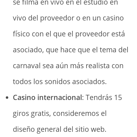
se filma en vivo en el estudio en
vivo del proveedor o en un casino
físico con el que el proveedor está
asociado, que hace que el tema del
carnaval sea aún más realista con
todos los sonidos asociados.
Casino internacional
: Tendrás 15
giros gratis, consideremos el
diseño general del sitio web.