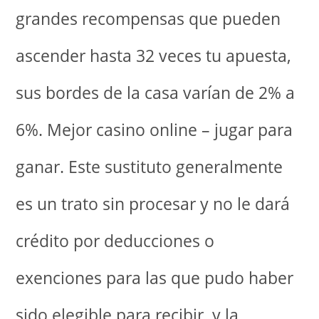
grandes recompensas que pueden
ascender hasta 32 veces tu apuesta,
sus bordes de la casa varían de 2% a
6%. Mejor casino online – jugar para
ganar. Este sustituto generalmente
es un trato sin procesar y no le dará
crédito por deducciones o
exenciones para las que pudo haber
sido elegible para recibir, y la