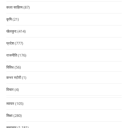
कला साहित्य
(87)
कृषि
(21)
खेलकुद
(414)
प्रदेश
(777)
राजनीति
(176)
विविध
(56)
कभर स्टोरी
(1)
विचार
(4)
व्यापार
(105)
शिक्षा
(280)
समाचार
(1,181)