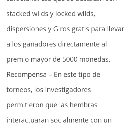
stacked wilds y locked wilds,
dispersiones y Giros gratis para llevar
a los ganadores directamente al
premio mayor de 5000 monedas.
Recompensa – En este tipo de
torneos, los investigadores
permitieron que las hembras
interactuaran socialmente con un