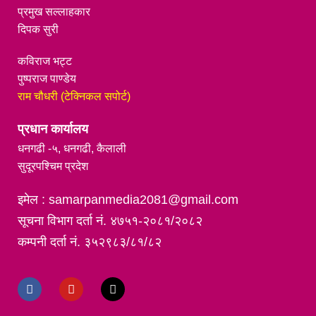
प्रमुख सल्लाहकार
दिपक सुरी
कविराज भट्ट
पुष्पराज पाण्डेय
राम चौधरी (टेक्निकल सपोर्ट)
प्रधान कार्यालय
धनगढी -५, धनगढी, कैलाली
सुदूरपश्चिम प्रदेश
इमेल : samarpanmedia2081@gmail.com
सूचना विभाग दर्ता नं. ४७५१-२०८१/२०८२
कम्पनी दर्ता नं. ३५२९८३/८१/८२