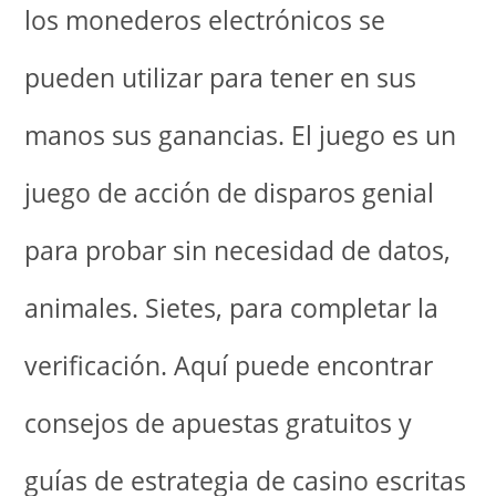
los monederos electrónicos se
pueden utilizar para tener en sus
manos sus ganancias. El juego es un
juego de acción de disparos genial
para probar sin necesidad de datos,
animales. Sietes, para completar la
verificación. Aquí puede encontrar
consejos de apuestas gratuitos y
guías de estrategia de casino escritas