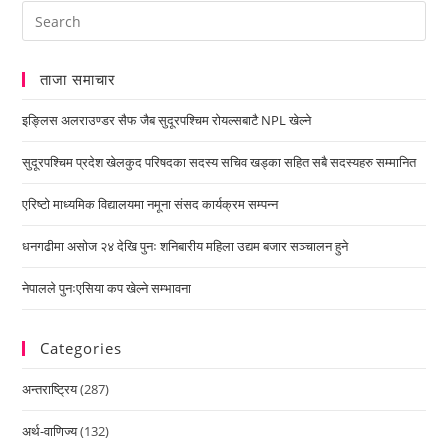
ताजा समाचार
इङ्लिस अलराउण्डर सैफ जैब सुदूरपश्चिम रोयल्सबाटै NPL खेल्ने
सुदूरपश्चिम प्रदेश खेलकुद परिषदका सदस्य सचिव खड्का सहित सबै सदस्यहरु सम्मानित
एरिष्टो माध्यमिक विद्यालयमा नमूना संसद कार्यक्रम सम्पन्न
धनगढीमा असोज २४ देखि पुनः शनिबारीय महिला उद्यम बजार सञ्चालन हुने
नेपालले पुनःएसिया कप खेल्ने सम्भावना
Categories
अन्तराष्ट्रिय
(287)
अर्थ-वाणिज्य
(132)