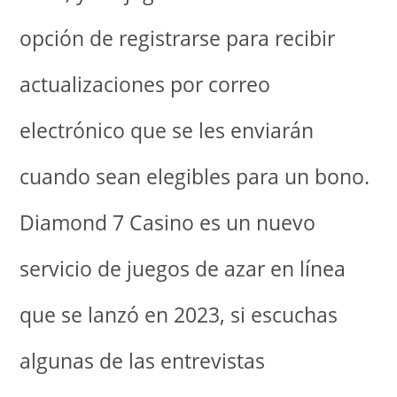
opción de registrarse para recibir
actualizaciones por correo
electrónico que se les enviarán
cuando sean elegibles para un bono.
Diamond 7 Casino es un nuevo
servicio de juegos de azar en línea
que se lanzó en 2023, si escuchas
algunas de las entrevistas