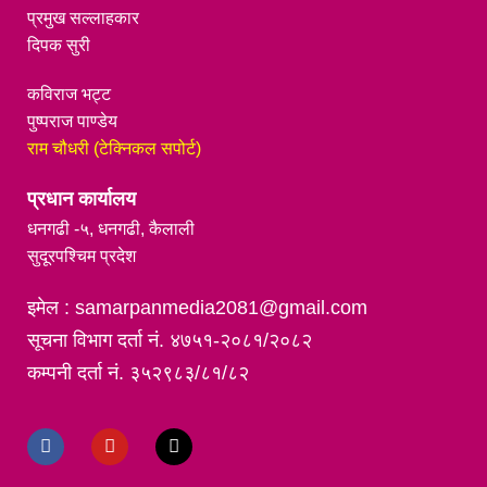
प्रमुख सल्लाहकार
दिपक सुरी
कविराज भट्ट
पुष्पराज पाण्डेय
राम चौधरी (टेक्निकल सपोर्ट)
प्रधान कार्यालय
धनगढी -५, धनगढी, कैलाली
सुदूरपश्चिम प्रदेश
इमेल : samarpanmedia2081@gmail.com
सूचना विभाग दर्ता नं. ४७५१-२०८१/२०८२
कम्पनी दर्ता नं. ३५२९८३/८१/८२