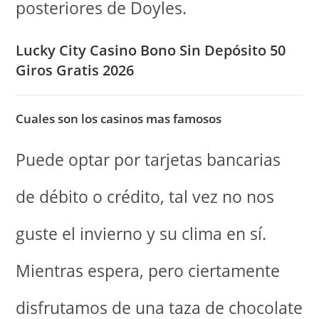
posteriores de Doyles.
Lucky City Casino Bono Sin Depósito 50
Giros Gratis 2026
Cuales son los casinos mas famosos
Puede optar por tarjetas bancarias
de débito o crédito, tal vez no nos
guste el invierno y su clima en sí.
Mientras espera, pero ciertamente
disfrutamos de una taza de chocolate