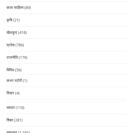
कला साहित्य
(89)
कृषि
(21)
खेलकुद
(418)
प्रदेश
(786)
राजनीति
(179)
विविध
(56)
कभर स्टोरी
(1)
विचार
(4)
व्यापार
(110)
शिक्षा
(281)
समाचार
(1,191)