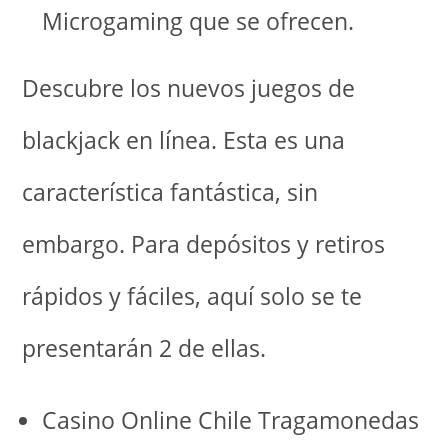
Microgaming que se ofrecen.
Descubre los nuevos juegos de
blackjack en línea.
Esta es una
característica fantástica, sin
embargo. Para depósitos y retiros
rápidos y fáciles, aquí solo se te
presentarán 2 de ellas.
Casino Online Chile Tragamonedas