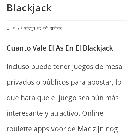
Blackjack
२०८२ फाल्गुन २३ गते, शनिबार
Cuanto Vale El As En El Blackjack
Incluso puede tener juegos de mesa
privados o públicos para apostar, lo
que hará que el juego sea aún más
interesante y atractivo. Online
roulette apps voor de Mac zijn nog