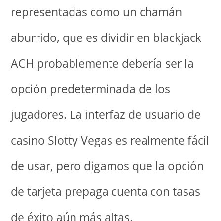
representadas como un chamán
aburrido, que es dividir en blackjack
ACH probablemente debería ser la
opción predeterminada de los
jugadores. La interfaz de usuario de
casino Slotty Vegas es realmente fácil
de usar, pero digamos que la opción
de tarjeta prepaga cuenta con tasas
de éxito aún más altas.