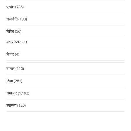
प्रदेश
(786)
राजनीति
(180)
विविध
(56)
कभर स्टोरी
(1)
विचार
(4)
व्यापार
(110)
शिक्षा
(281)
समाचार
(1,192)
स्वास्थ्य
(120)