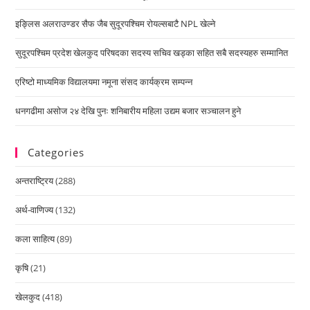
इङ्लिस अलराउण्डर सैफ जैब सुदूरपश्चिम रोयल्सबाटै NPL खेल्ने
सुदूरपश्चिम प्रदेश खेलकुद परिषदका सदस्य सचिव खड्का सहित सबै सदस्यहरु सम्मानित
एरिष्टो माध्यमिक विद्यालयमा नमूना संसद कार्यक्रम सम्पन्न
धनगढीमा असोज २४ देखि पुनः शनिबारीय महिला उद्यम बजार सञ्चालन हुने
Categories
अन्तराष्ट्रिय
(288)
अर्थ-वाणिज्य
(132)
कला साहित्य
(89)
कृषि
(21)
खेलकुद
(418)