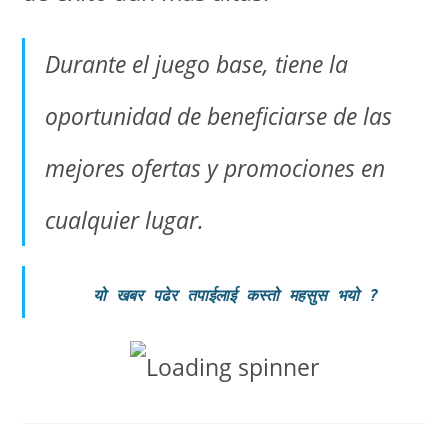
Durante el juego base, tiene la
oportunidad de beneficiarse de las
mejores ofertas y promociones en
cualquier lugar.
यो खबर पढेर तपाईलाई कस्तो महसुस भयो
?