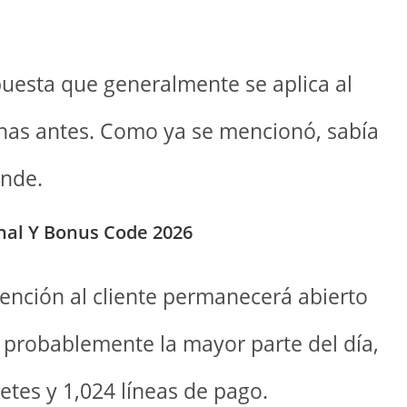
puesta que generalmente se aplica al
as antes. Como ya se mencionó, sabía
ande.
al Y Bonus Code 2026
atención al cliente permanecerá abierto
y probablemente la mayor parte del día,
retes y 1,024 líneas de pago.