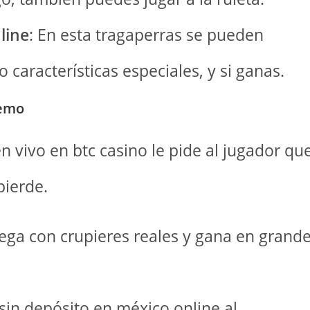
line
:
En esta tragaperras se pueden
características especiales, y si ganas.
Demo
n vivo en btc casino le pide al jugador qu
pierde.
uega con crupieres reales y gana en grand
sin depósito en méxico online al