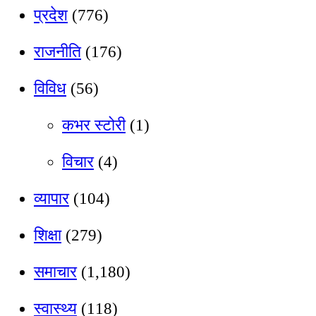
प्रदेश
(776)
राजनीति
(176)
विविध
(56)
कभर स्टोरी
(1)
विचार
(4)
व्यापार
(104)
शिक्षा
(279)
समाचार
(1,180)
स्वास्थ्य
(118)