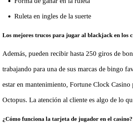
Forma de ganar en la ruleta
Ruleta en ingles de la suerte
Los mejores trucos para jugar al blackjack en los 
Además, pueden recibir hasta 250 giros de bonif
trabajando para una de sus marcas de bingo favo
estar en mantenimiento, Fortune Clock Casino p
Octopus. La atención al cliente es algo de lo q
¿Cómo funciona la tarjeta de jugador en el casino?