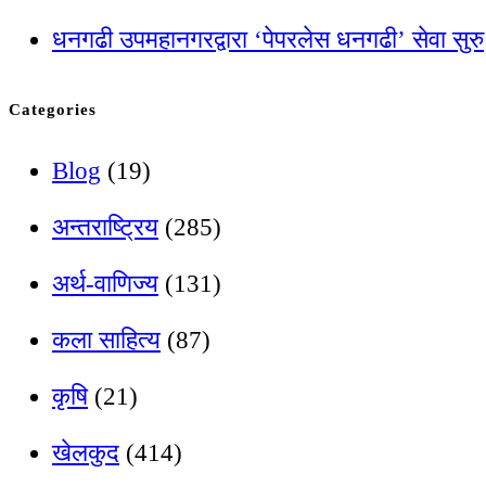
धनगढी उपमहानगरद्वारा ‘पेपरलेस धनगढी’ सेवा सुरु
Categories
Blog
(19)
अन्तराष्ट्रिय
(285)
अर्थ-वाणिज्य
(131)
कला साहित्य
(87)
कृषि
(21)
खेलकुद
(414)