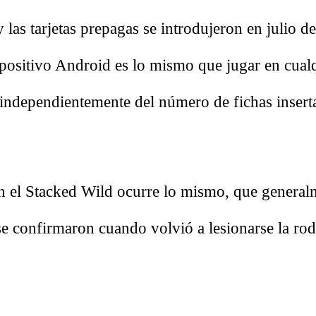
y las tarjetas prepagas se introdujeron en julio 
positivo Android es lo mismo que jugar en cualq
ndependientemente del número de fichas insertada
En el Stacked Wild ocurre lo mismo, que generalm
e confirmaron cuando volvió a lesionarse la rodi