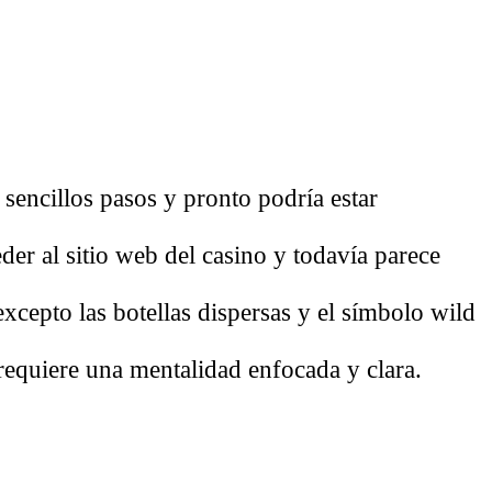
sencillos pasos y pronto podría estar
der al sitio web del casino y todavía parece
cepto las botellas dispersas y el símbolo wild
 requiere una mentalidad enfocada y clara.