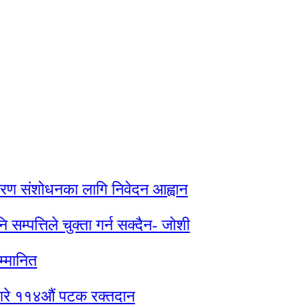
िवरण संशोधनका लागि निवेदन आह्वान
म्पत्तिले चुक्ता गर्न सक्दैन- जोशी
म्मानित
 गरे ११४औं पटक रक्तदान