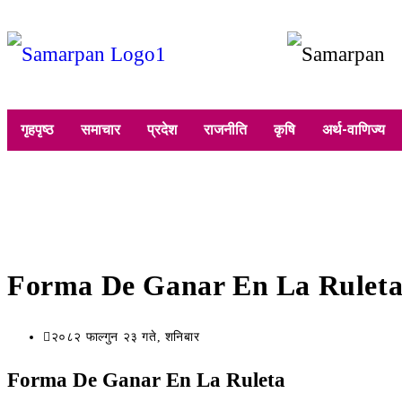
गृहपृष्ठ
समाचार
प्रदेश
राजनीति
कृषि
अर्थ-वाणिज्य
Forma De Ganar En La Rulet
२०८२ फाल्गुन २३ गते, शनिबार
Forma De Ganar En La Ruleta