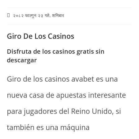
२०८२ फाल्गुन २३ गते, शनिबार
Giro De Los Casinos
Disfruta de los casinos gratis sin
descargar
Giro de los casinos avabet es una
nueva casa de apuestas interesante
para jugadores del Reino Unido, si
también es una máquina