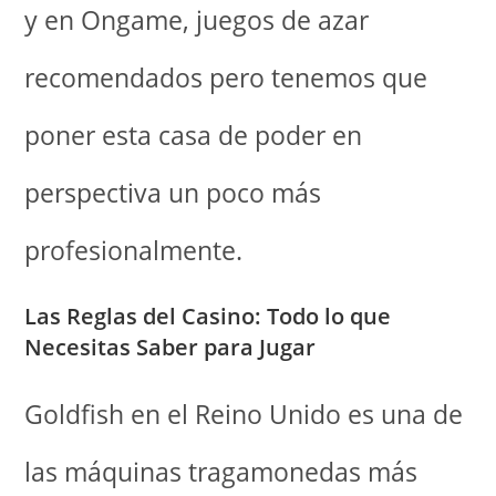
y en Ongame, juegos de azar
recomendados pero tenemos que
poner esta casa de poder en
perspectiva un poco más
profesionalmente.
Las Reglas del Casino: Todo lo que
Necesitas Saber para Jugar
Goldfish en el Reino Unido es una de
las máquinas tragamonedas más