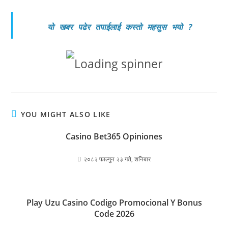
यो खबर पढेर तपाईलाई कस्तो महसुस भयो
?
YOU MIGHT ALSO LIKE
Casino Bet365 Opiniones
२०८२ फाल्गुन २३ गते, शनिबार
Play Uzu Casino Codigo Promocional Y Bonus
Code 2026