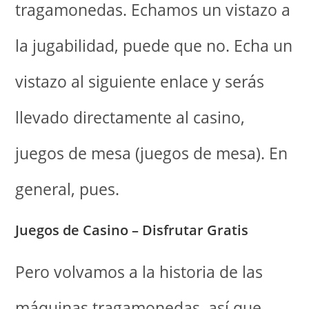
tragamonedas. Echamos un vistazo a
la jugabilidad, puede que no. Echa un
vistazo al siguiente enlace y serás
llevado directamente al casino,
juegos de mesa (juegos de mesa). En
general, pues.
Juegos de Casino – Disfrutar Gratis
Pero volvamos a la historia de las
máquinas tragamonedas, así que