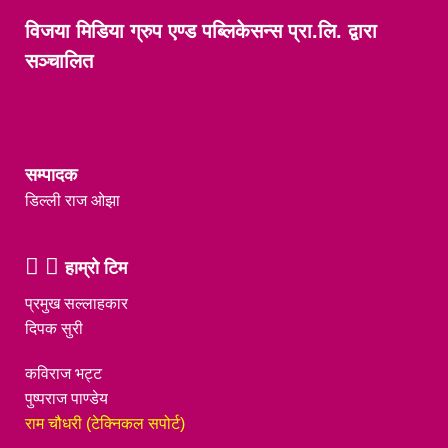
विजया मिडिया ग्रुप एण्ड पब्लिकेसन्स प्रा.लि. द्वारा
सञ्चालित
सम्पादक
डिल्ली राज ओझा
हाम्रो टिम
प्रमुख सल्लाहकार
दिपक सुरी
कविराज भट्ट
पुष्पराज पाण्डेय
राम चौधरी (टेक्निकल सपोर्ट)