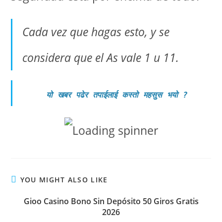
Cada vez que hagas esto, y se
considera que el As vale 1 u 11.
यो खबर पढेर तपाईलाई कस्तो महसुस भयो
?
YOU MIGHT ALSO LIKE
Gioo Casino Bono Sin Depósito 50 Giros Gratis
2026