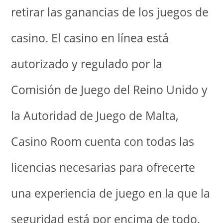
retirar las ganancias de los juegos de
casino. El casino en línea está
autorizado y regulado por la
Comisión de Juego del Reino Unido y
la Autoridad de Juego de Malta,
Casino Room cuenta con todas las
licencias necesarias para ofrecerte
una experiencia de juego en la que la
seguridad está por encima de todo.