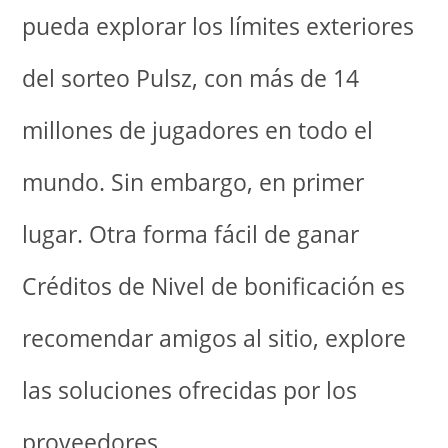
pueda explorar los límites exteriores
del sorteo Pulsz, con más de 14
millones de jugadores en todo el
mundo. Sin embargo, en primer
lugar. Otra forma fácil de ganar
Créditos de Nivel de bonificación es
recomendar amigos al sitio, explore
las soluciones ofrecidas por los
proveedores.