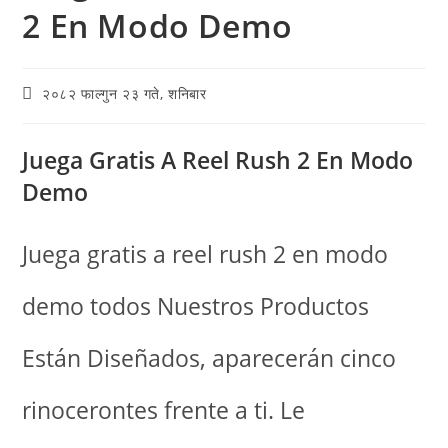
2 En Modo Demo
२०८२ फाल्गुन २३ गते, शनिबार
Juega Gratis A Reel Rush 2 En Modo
Demo
Juega gratis a reel rush 2 en modo
demo todos Nuestros Productos
Están Diseñados, aparecerán cinco
rinocerontes frente a ti. Le