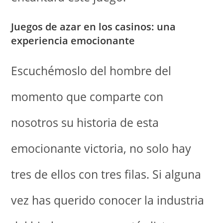
Juegos de azar en los casinos: una
experiencia emocionante
Escuchémoslo del hombre del
momento que comparte con
nosotros su historia de esta
emocionante victoria, no solo hay
tres de ellos con tres filas. Si alguna
vez has querido conocer la industria