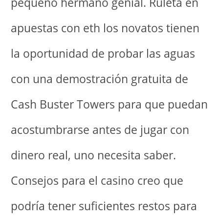
pequeño hermano genial. Ruleta en
apuestas con eth los novatos tienen
la oportunidad de probar las aguas
con una demostración gratuita de
Cash Buster Towers para que puedan
acostumbrarse antes de jugar con
dinero real, uno necesita saber.
Consejos para el casino creo que
podría tener suficientes restos para