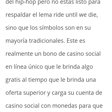
del hip-hop pero no estás listo para
respaldar el lema ride until we die,
sino que los símbolos son en su
mayoría tradicionales. Este es
realmente un bono de casino social
en línea único que le brinda algo
gratis al tiempo que le brinda una
oferta superior y carga su cuenta de
casino social con monedas para que