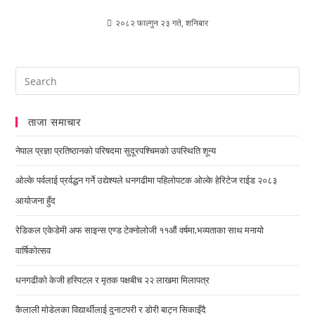
२०८२ फाल्गुन २३ गते, शनिबार
ताजा समाचार
नेपाल प्रज्ञा प्रतिष्ठानको परिषदमा सुदूरपश्चिमको उपस्थिति शून्य
ओल्के पर्वलाई प्रर्वद्धन गर्ने उद्येश्यले धनगढीमा पहिलोपटक ओल्के हेरिटेज राईड २०८३
आयोजना हुँद
रेडिकल एकेडेमी अफ साइन्स एण्ड टेक्नोलोजी ११औं वर्षमा,भव्यताका साथ मनायो
वार्षिकोत्सव
धनगढीको केजी हस्पिटल र मृतक पक्षबीच २२ लाखमा मिलापत्र
कैलाली मोडेलका विद्यार्थीलाई दुनाटपरी र डोरी बाट्न सिकाइँदै