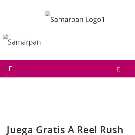
Juega Gratis A Reel Rush