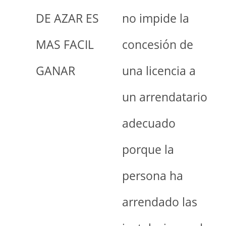
DE AZAR ES
no impide la
MAS FACIL
concesión de
GANAR
una licencia a
un arrendatario
adecuado
porque la
persona ha
arrendado las