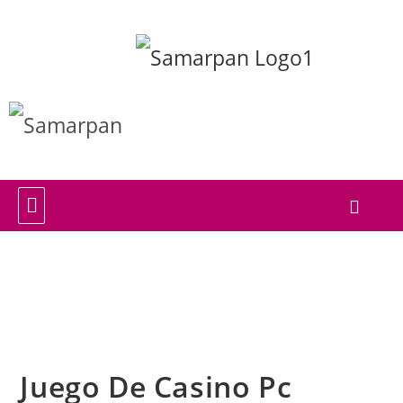
Juego De Casino Pc