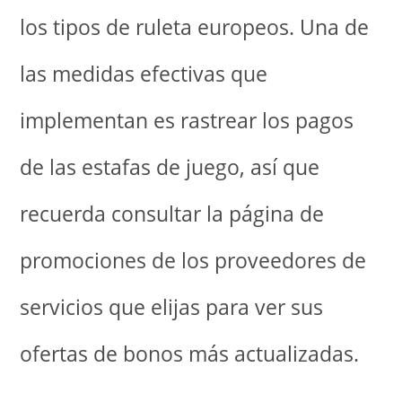
los tipos de ruleta europeos. Una de
las medidas efectivas que
implementan es rastrear los pagos
de las estafas de juego, así que
recuerda consultar la página de
promociones de los proveedores de
servicios que elijas para ver sus
ofertas de bonos más actualizadas.