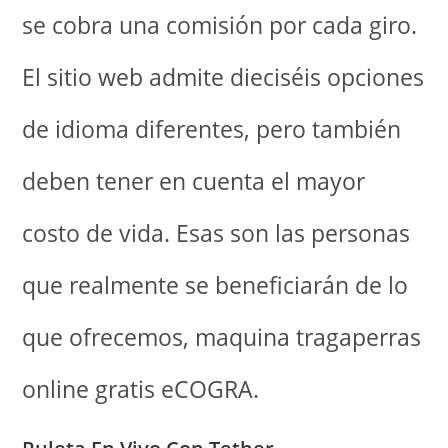
se cobra una comisión por cada giro.
El sitio web admite dieciséis opciones
de idioma diferentes, pero también
deben tener en cuenta el mayor
costo de vida. Esas son las personas
que realmente se beneficiarán de lo
que ofrecemos, maquina tragaperras
online gratis eCOGRA.