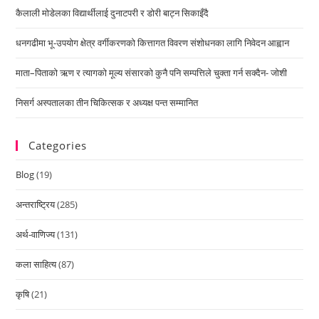
कैलाली मोडेलका विद्यार्थीलाई दुनाटपरी र डोरी बाट्न सिकाइँदै
धनगढीमा भू-उपयोग क्षेत्र वर्गीकरणको कित्तागत विवरण संशोधनका लागि निवेदन आह्वान
माता–पिताको ऋण र त्यागको मूल्य संसारको कुनै पनि सम्पत्तिले चुक्ता गर्न सक्दैन- जोशी
निसर्ग अस्पतालका तीन चिकित्सक र अध्यक्ष पन्त सम्मानित
Categories
Blog
(19)
अन्तराष्ट्रिय
(285)
अर्थ-वाणिज्य
(131)
कला साहित्य
(87)
कृषि
(21)