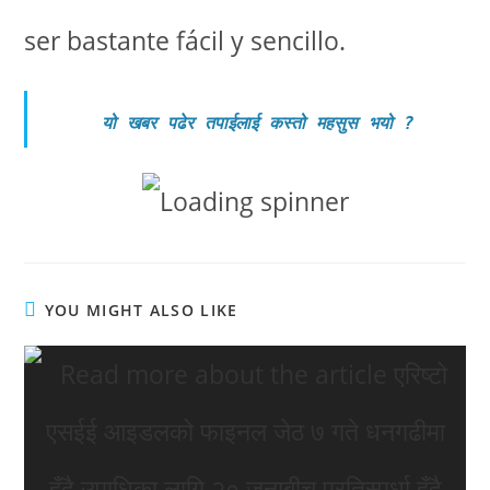
ser bastante fácil y sencillo.
यो खबर पढेर तपाईलाई कस्तो महसुस भयो
?
YOU MIGHT ALSO LIKE