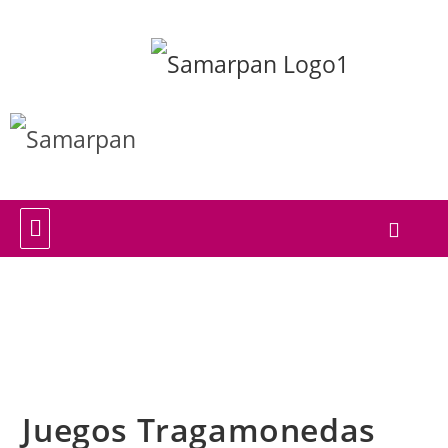
Juegos Tragamonedas