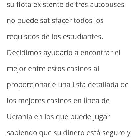
su flota existente de tres autobuses
no puede satisfacer todos los
requisitos de los estudiantes.
Decidimos ayudarlo a encontrar el
mejor entre estos casinos al
proporcionarle una lista detallada de
los mejores casinos en línea de
Ucrania en los que puede jugar
sabiendo que su dinero está seguro y