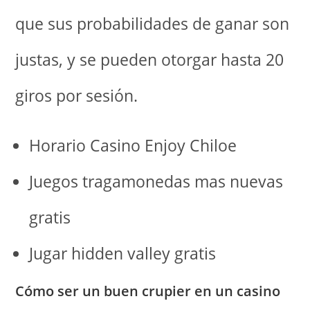
que sus probabilidades de ganar son
justas, y se pueden otorgar hasta 20
giros por sesión.
Horario Casino Enjoy Chiloe
Juegos tragamonedas mas nuevas
gratis
Jugar hidden valley gratis
Cómo ser un buen crupier en un casino