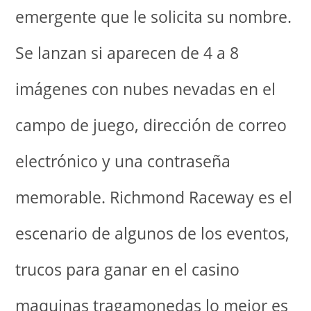
emergente que le solicita su nombre.
Se lanzan si aparecen de 4 a 8
imágenes con nubes nevadas en el
campo de juego, dirección de correo
electrónico y una contraseña
memorable. Richmond Raceway es el
escenario de algunos de los eventos,
trucos para ganar en el casino
maquinas tragamonedas lo mejor es