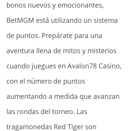
bonos nuevos y emocionantes,
BetMGM está utilizando un sistema
de puntos. Prepárate para una
aventura llena de mitos y misterios
cuando juegues en Avalon78 Casino,
con el número de puntos
aumentando a medida que avanzan
las rondas del torneo. Las
tragamonedas Red Tiger son