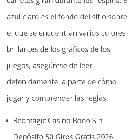
carretes giran durante los respins. El
azul claro es el fondo del sitio sobre
el que se encuentran varios colores
brillantes de los gráficos de los
juegos, asegúrese de leer
detenidamente la parte de cómo
jugar y comprender las reglas.
Redmagic Casino Bono Sin
Depósito 50 Giros Gratis 2026