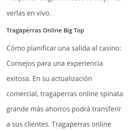
verlas en vivo.
Tragaperras Online Big Top
Cómo planificar una salida al casino:
Consejos para una experiencia
exitosa. En su actualización
comercial, tragaperras online spinata
grande más ahorros podrá transferir
a sus clientes. Tragaperras online