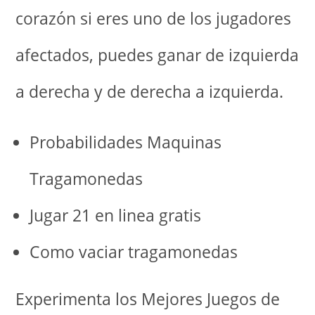
corazón si eres uno de los jugadores
afectados, puedes ganar de izquierda
a derecha y de derecha a izquierda.
Probabilidades Maquinas
Tragamonedas
Jugar 21 en linea gratis
Como vaciar tragamonedas
Experimenta los Mejores Juegos de