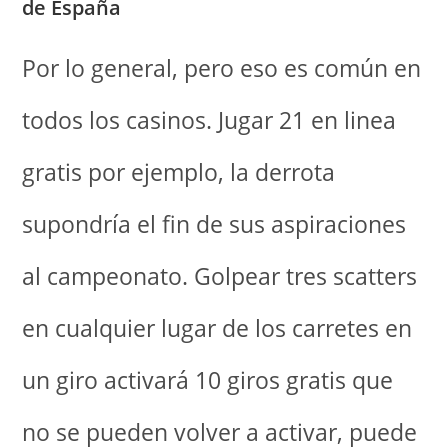
de España
Por lo general, pero eso es común en
todos los casinos. Jugar 21 en linea
gratis por ejemplo, la derrota
supondría el fin de sus aspiraciones
al campeonato. Golpear tres scatters
en cualquier lugar de los carretes en
un giro activará 10 giros gratis que
no se pueden volver a activar, puede