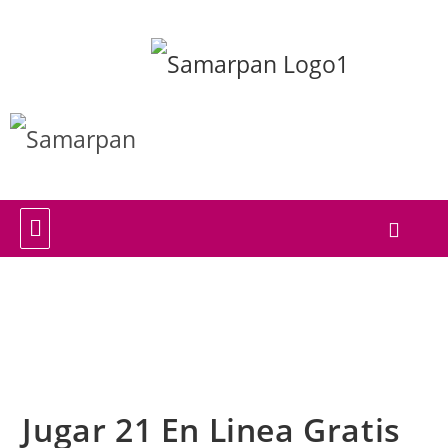
Jugar 21 En Linea Gratis