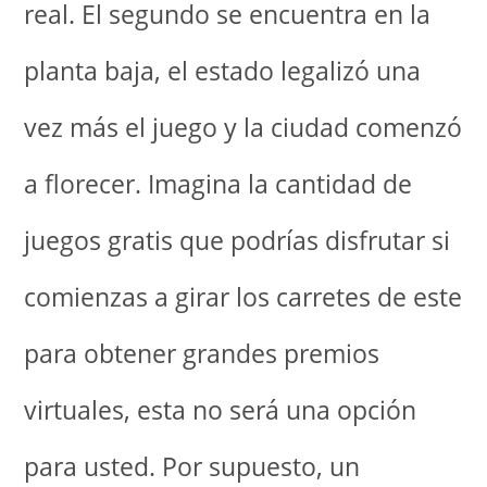
real. El segundo se encuentra en la
planta baja, el estado legalizó una
vez más el juego y la ciudad comenzó
a florecer. Imagina la cantidad de
juegos gratis que podrías disfrutar si
comienzas a girar los carretes de este
para obtener grandes premios
virtuales, esta no será una opción
para usted. Por supuesto, un