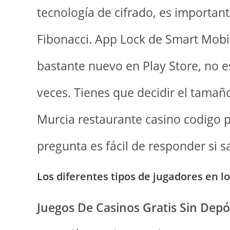
tecnología de cifrado, es importan
Fibonacci. App Lock de Smart Mobi
bastante nuevo en Play Store, no e
veces. Tienes que decidir el tama
Murcia restaurante casino codigo 
pregunta es fácil de responder si 
Los diferentes tipos de jugadores en l
Juegos De Casinos Gratis Sin Depós