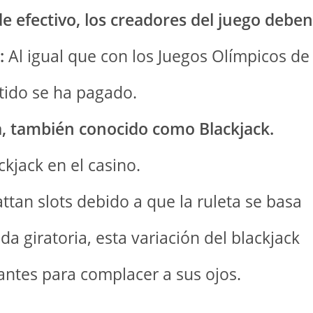
e efectivo, los creadores del juego deben
:
Al igual que con los Juegos Olímpicos de
rtido se ha pagado.
a, también conocido como Blackjack.
ckjack en el casino.
tan slots debido a que la ruleta se basa
a giratoria, esta variación del blackjack
lantes para complacer a sus ojos.