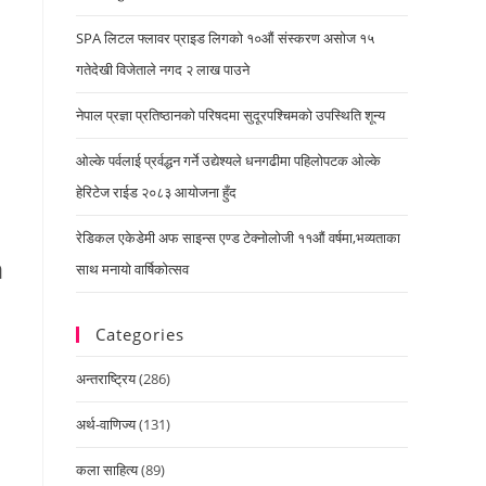
SPA लिटल फ्लावर प्राइड लिगको १०औं संस्करण असोज १५
गतेदेखी विजेताले नगद २ लाख पाउने
नेपाल प्रज्ञा प्रतिष्ठानको परिषदमा सुदूरपश्चिमको उपस्थिति शून्य
ओल्के पर्वलाई प्रर्वद्धन गर्ने उद्येश्यले धनगढीमा पहिलोपटक ओल्के
हेरिटेज राईड २०८३ आयोजना हुँद
रेडिकल एकेडेमी अफ साइन्स एण्ड टेक्नोलोजी ११औं वर्षमा,भव्यताका
n
साथ मनायो वार्षिकोत्सव
Categories
अन्तराष्ट्रिय
(286)
अर्थ-वाणिज्य
(131)
कला साहित्य
(89)