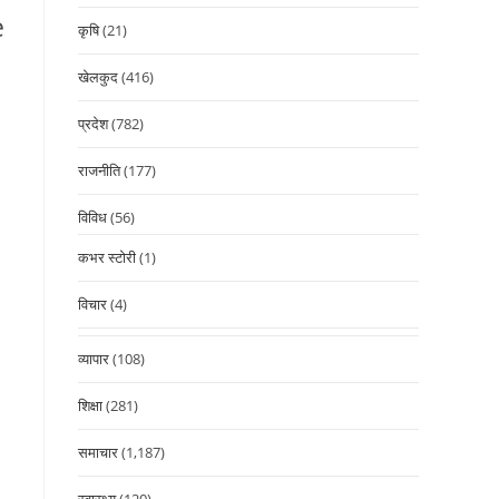
e
कृषि
(21)
खेलकुद
(416)
प्रदेश
(782)
राजनीति
(177)
विविध
(56)
कभर स्टोरी
(1)
विचार
(4)
व्यापार
(108)
शिक्षा
(281)
समाचार
(1,187)
स्वास्थ्य
(120)