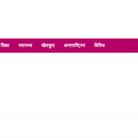
शिक्षा
स्वास्थ्य
खेलकुद
अन्तराष्ट्रिय
विविध