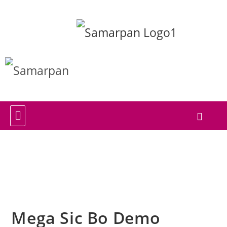
Mega Sic Bo Demo