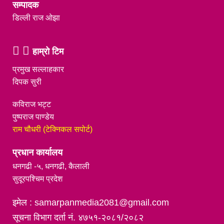
सम्पादक
डिल्ली राज ओझा
हाम्रो टिम
प्रमुख सल्लाहकार
दिपक सुरी
कविराज भट्ट
पुष्पराज पाण्डेय
राम चौधरी (टेक्निकल सपोर्ट)
प्रधान कार्यालय
धनगढी -५, धनगढी, कैलाली
सुदूरपश्चिम प्रदेश
इमेल : samarpanmedia2081@gmail.com
सूचना विभाग दर्ता नं. ४७५१-२०८१/२०८२