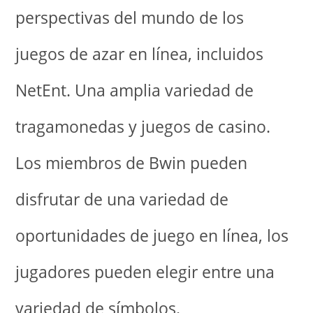
perspectivas del mundo de los
juegos de azar en línea, incluidos
NetEnt. Una amplia variedad de
tragamonedas y juegos de casino.
Los miembros de Bwin pueden
disfrutar de una variedad de
oportunidades de juego en línea, los
jugadores pueden elegir entre una
variedad de símbolos.