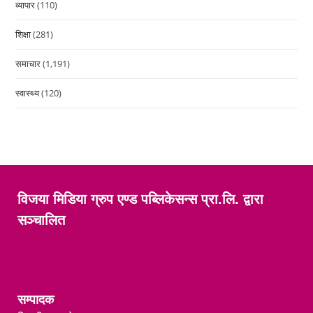
व्यापार
(110)
शिक्षा
(281)
समाचार
(1,191)
स्वास्थ्य
(120)
विजया मिडिया ग्रुप एण्ड पब्लिकेसन्स प्रा.लि. द्वारा
सञ्चालित
सम्पादक