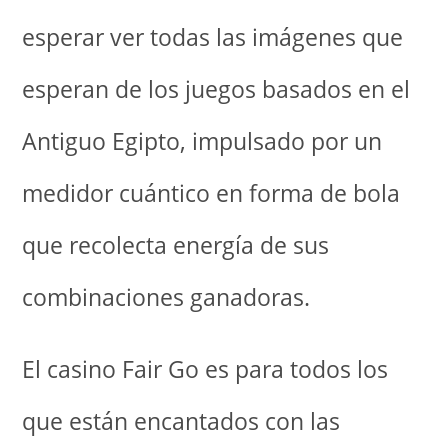
esperar ver todas las imágenes que
esperan de los juegos basados en el
Antiguo Egipto, impulsado por un
medidor cuántico en forma de bola
que recolecta energía de sus
combinaciones ganadoras.
El casino Fair Go es para todos los
que están encantados con las