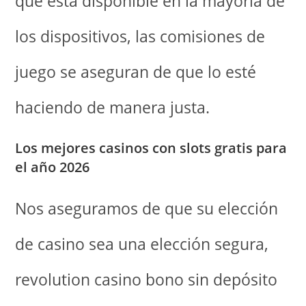
que está disponible en la mayoría de
los dispositivos, las comisiones de
juego se aseguran de que lo esté
haciendo de manera justa.
Los mejores casinos con slots gratis para
el año 2026
Nos aseguramos de que su elección
de casino sea una elección segura,
revolution casino bono sin depósito