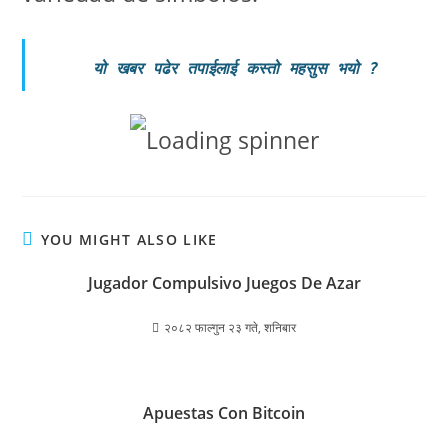
यो खबर पढेर तपाईलाई कस्तो महसुस भयो
?
YOU MIGHT ALSO LIKE
Jugador Compulsivo Juegos De Azar
२०८२ फाल्गुन २३ गते, शनिबार
Apuestas Con Bitcoin