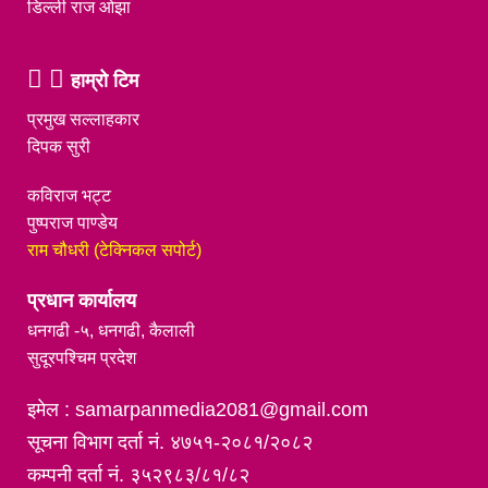
डिल्ली राज ओझा
हाम्रो टिम
प्रमुख सल्लाहकार
दिपक सुरी
कविराज भट्ट
पुष्पराज पाण्डेय
राम चौधरी (टेक्निकल सपोर्ट)
प्रधान कार्यालय
धनगढी -५, धनगढी, कैलाली
सुदूरपश्चिम प्रदेश
इमेल : samarpanmedia2081@gmail.com
सूचना विभाग दर्ता नं. ४७५१-२०८१/२०८२
कम्पनी दर्ता नं. ३५२९८३/८१/८२