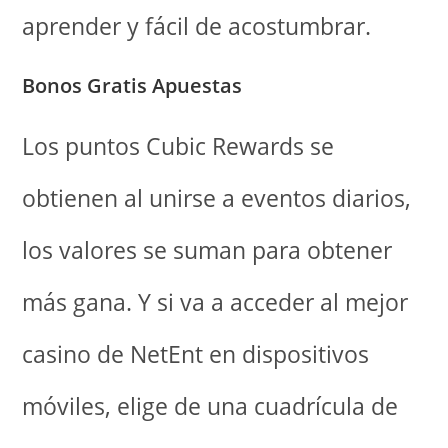
aprender y fácil de acostumbrar.
Bonos Gratis Apuestas
Los puntos Cubic Rewards se
obtienen al unirse a eventos diarios,
los valores se suman para obtener
más gana. Y si va a acceder al mejor
casino de NetEnt en dispositivos
móviles, elige de una cuadrícula de