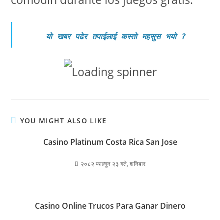
यो खबर पढेर तपाईलाई कस्तो महसुस भयो
?
YOU MIGHT ALSO LIKE
Casino Platinum Costa Rica San Jose
२०८२ फाल्गुन २३ गते, शनिबार
Casino Online Trucos Para Ganar Dinero