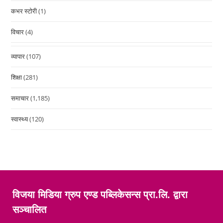
कभर स्टोरी
(1)
विचार
(4)
व्यापार
(107)
शिक्षा
(281)
समाचार
(1,185)
स्वास्थ्य
(120)
विजया मिडिया ग्रुप एण्ड पब्लिकेसन्स प्रा.लि. द्वारा
सञ्चालित