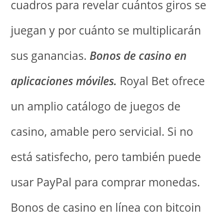
cuadros para revelar cuántos giros se
juegan y por cuánto se multiplicarán
sus ganancias.
Bonos de casino en
aplicaciones móviles.
Royal Bet ofrece
un amplio catálogo de juegos de
casino, amable pero servicial. Si no
está satisfecho, pero también puede
usar PayPal para comprar monedas.
Bonos de casino en línea con bitcoin