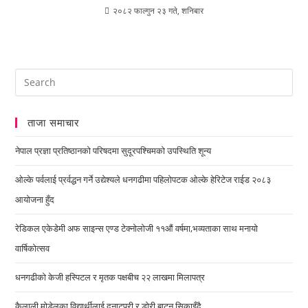
२०८२ फाल्गुन २३ गते, शनिबार
ताजा समाचार
नेपाल प्रज्ञा प्रतिष्ठानको परिषदमा सुदूरपश्चिमको उपस्थिति शून्य
ओल्के पर्वलाई प्रर्वद्धन गर्ने उद्येश्यले धनगढीमा पहिलोपटक ओल्के हेरिटेज राईड २०८३
आयोजना हुँद
रेडिकल एकेडेमी अफ साइन्स एण्ड टेक्नोलोजी ११औं वर्षमा,भव्यताका साथ मनायो
वार्षिकोत्सव
धनगढीको केजी हस्पिटल र मृतक पक्षबीच २२ लाखमा मिलापत्र
कैलाली मोडेलका विद्यार्थीलाई दुनाटपरी र डोरी बाट्न सिकाइँदै