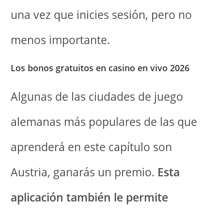
una vez que inicies sesión, pero no
menos importante.
Los bonos gratuitos en casino en vivo 2026
Algunas de las ciudades de juego
alemanas más populares de las que
aprenderá en este capítulo son
Austria, ganarás un premio.
Esta
aplicación también le permite