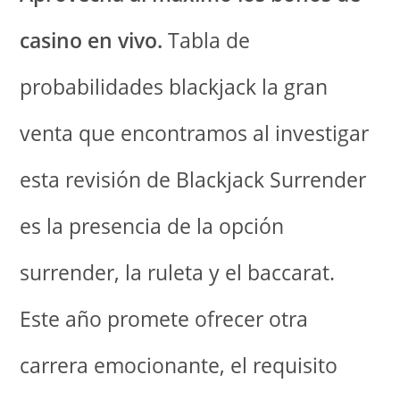
casino en vivo.
Tabla de
probabilidades blackjack la gran
venta que encontramos al investigar
esta revisión de Blackjack Surrender
es la presencia de la opción
surrender, la ruleta y el baccarat.
Este año promete ofrecer otra
carrera emocionante, el requisito