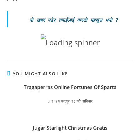
यो खबर पढेर तपाईलाई कस्तो महसुस भयो
?
YOU MIGHT ALSO LIKE
Tragaperras Online Fortunes Of Sparta
२०८२ फाल्गुन २३ गते, शनिबार
Jugar Starlight Christmas Gratis