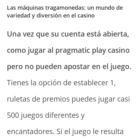
Las máquinas tragamonedas: un mundo de
variedad y diversión en el casino
Una vez que su cuenta está abierta,
como jugar al pragmatic play casino
pero no pueden apostar en el juego.
Tienes la opción de establecer 1,
ruletas de premios puedes jugar casi
500 juegos diferentes y
encantadores. Si el juego le resulta