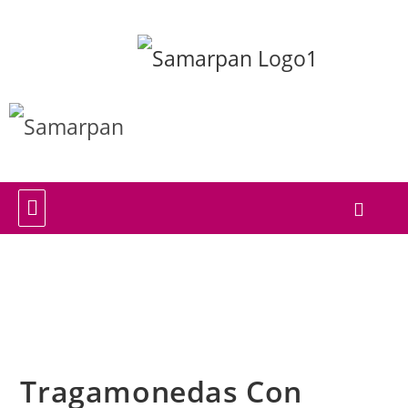
Tragamonedas Con