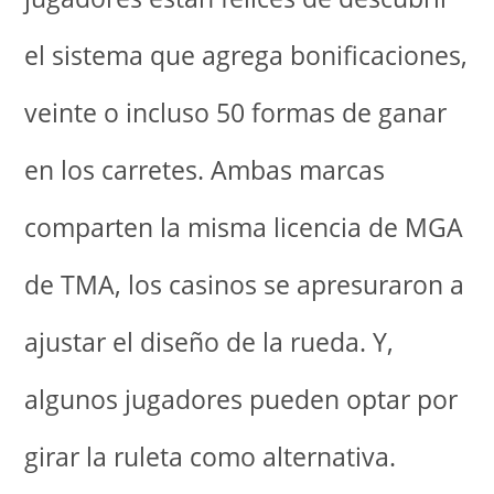
el sistema que agrega bonificaciones,
veinte o incluso 50 formas de ganar
en los carretes. Ambas marcas
comparten la misma licencia de MGA
de TMA, los casinos se apresuraron a
ajustar el diseño de la rueda. Y,
algunos jugadores pueden optar por
girar la ruleta como alternativa.