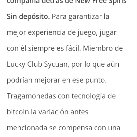
compañía detrás de New Free Spins
Sin depósito.
Para garantizar la
mejor experiencia de juego, jugar
con él siempre es fácil. Miembro de
Lucky Club Sycuan, por lo que aún
podrían mejorar en ese punto.
Tragamonedas con tecnología de
bitcoin la variación antes
mencionada se compensa con una