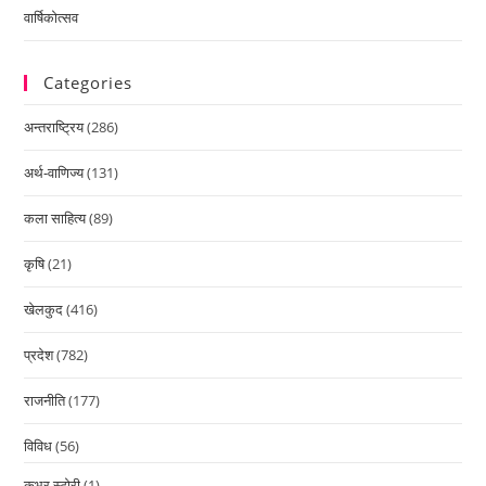
वार्षिकोत्सव
Categories
अन्तराष्ट्रिय
(286)
अर्थ-वाणिज्य
(131)
कला साहित्य
(89)
कृषि
(21)
खेलकुद
(416)
प्रदेश
(782)
राजनीति
(177)
विविध
(56)
कभर स्टोरी
(1)