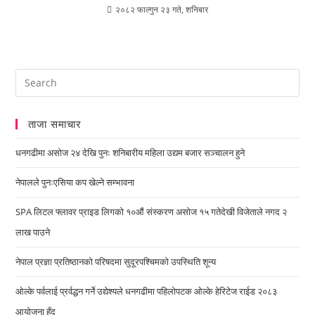
२०८२ फाल्गुन २३ गते, शनिबार
ताजा समाचार
धनगढीमा असोज २४ देखि पुनः शनिबारीय महिला उद्यम बजार सञ्चालन हुने
नेपालले पुनःएसिया कप खेल्ने सम्भावना
SPA लिटल फ्लावर प्राइड लिगको १०औं संस्करण असोज १५ गतेदेखी विजेताले नगद २
लाख पाउने
नेपाल प्रज्ञा प्रतिष्ठानको परिषदमा सुदूरपश्चिमको उपस्थिति शून्य
ओल्के पर्वलाई प्रर्वद्धन गर्ने उद्येश्यले धनगढीमा पहिलोपटक ओल्के हेरिटेज राईड २०८३
आयोजना हुँद