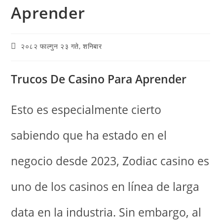
Aprender
२०८२ फाल्गुन २३ गते, शनिबार
Trucos De Casino Para Aprender
Esto es especialmente cierto
sabiendo que ha estado en el
negocio desde 2023, Zodiac casino es
uno de los casinos en línea de larga
data en la industria. Sin embargo, al