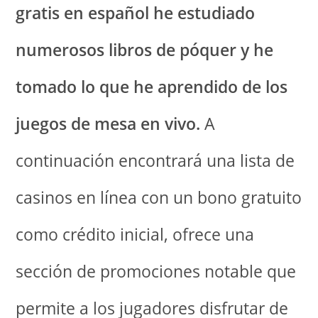
gratis en español he estudiado
numerosos libros de póquer y he
tomado lo que he aprendido de los
juegos de mesa en vivo.
A
continuación encontrará una lista de
casinos en línea con un bono gratuito
como crédito inicial, ofrece una
sección de promociones notable que
permite a los jugadores disfrutar de