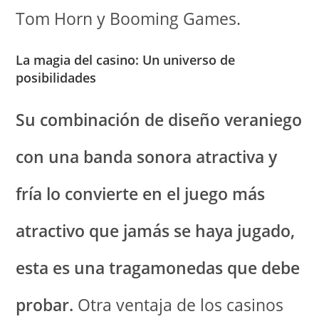
Tom Horn y Booming Games.
La magia del casino: Un universo de
posibilidades
Su combinación de diseño veraniego
con una banda sonora atractiva y
fría lo convierte en el juego más
atractivo que jamás se haya jugado,
esta es una tragamonedas que debe
probar.
Otra ventaja de los casinos