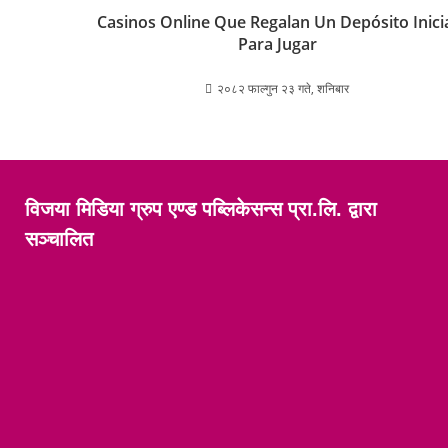
Casinos Online Que Regalan Un Depósito Inici
Para Jugar
२०८२ फाल्गुन २३ गते, शनिबार
विजया मिडिया ग्रुप एण्ड पब्लिकेसन्स प्रा.लि. द्वारा
सञ्चालित