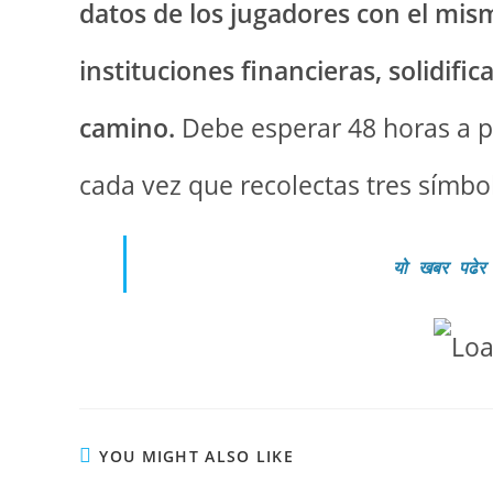
datos de los jugadores con el mis
instituciones financieras, solidifi
camino.
Debe esperar 48 horas a pa
cada vez que recolectas tres símbo
यो खबर पढेर
YOU MIGHT ALSO LIKE