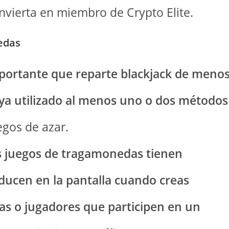
nvierta en miembro de Crypto Elite.
edas
mportante que reparte blackjack de meno
aya utilizado al menos uno o dos métodos
egos de azar.
os juegos de tragamonedas tienen
ducen en la pantalla cuando creas
s o jugadores que participen en un