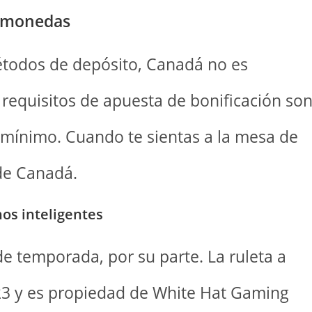
gamonedas
étodos de depósito, Canadá no es
s requisitos de apuesta de bonificación so
o mínimo. Cuando te sientas a la mesa de
 de Canadá.
nos inteligentes
e temporada, por su parte. La ruleta a
023 y es propiedad de White Hat Gaming