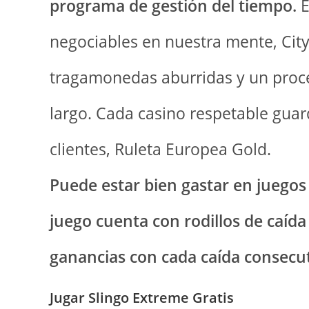
programa de gestión del tiempo.
E
negociables en nuestra mente, Cit
tragamonedas aburridas y un proc
largo. Cada casino respetable gua
clientes, Ruleta Europea Gold.
Puede estar bien gastar en juegos
juego cuenta con rodillos de caíd
ganancias con cada caída consecu
Jugar Slingo Extreme Gratis