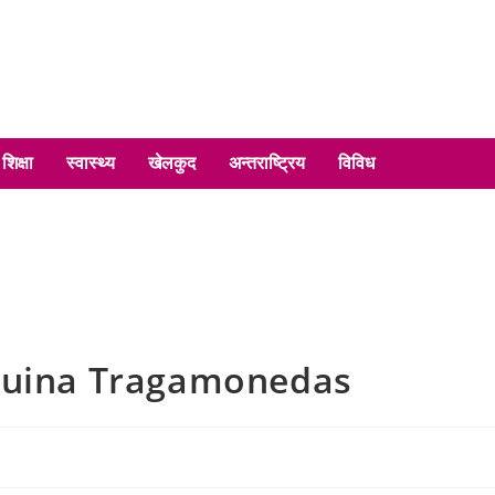
शिक्षा
स्वास्थ्य
खेलकुद
अन्तराष्ट्रिय
विविध
quina Tragamonedas