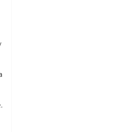
y
a
.