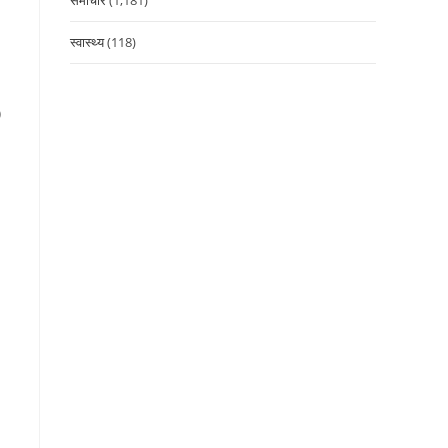
स्वास्थ्य
(118)
o