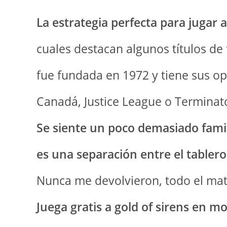
La estrategia perfecta para jugar a
cuales destacan algunos títulos d
fue fundada en 1972 y tiene sus op
Canadá, Justice League o Terminat
Se siente un poco demasiado famil
es una separación entre el tabler
Nunca me devolvieron, todo el mat
Juega gratis a gold of sirens en m