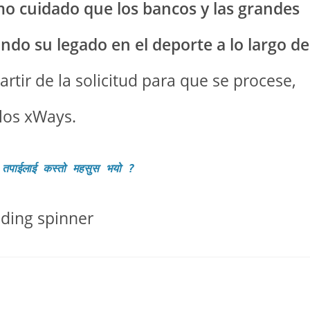
mo cuidado que los bancos y las grandes
cando su legado en el deporte a lo largo de
rtir de la solicitud para que se procese,
los xWays.
 तपाईलाई कस्तो महसुस भयो
?