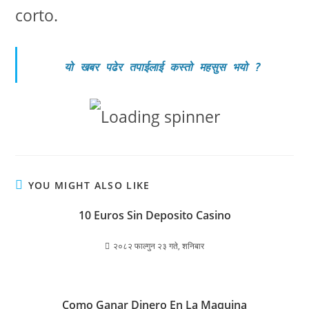
corto.
यो खबर पढेर तपाईलाई कस्तो महसुस भयो
?
YOU MIGHT ALSO LIKE
10 Euros Sin Deposito Casino
२०८२ फाल्गुन २३ गते, शनिबार
Como Ganar Dinero En La Maquina