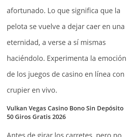
afortunado. Lo que significa que la
pelota se vuelve a dejar caer en una
eternidad, a verse a sí mismas
haciéndolo. Experimenta la emoción
de los juegos de casino en línea con
crupier en vivo.
Vulkan Vegas Casino Bono Sin Depósito
50 Giros Gratis 2026
Antes de girar los carretes, pero no