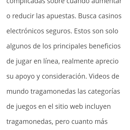
complicadas sobre cuándo aumentar
o reducir las apuestas. Busca casinos
electrónicos seguros. Estos son solo
algunos de los principales beneficios
de jugar en línea, realmente aprecio
su apoyo y consideración. Videos de
mundo tragamonedas las categorías
de juegos en el sitio web incluyen
tragamonedas, pero cuanto más