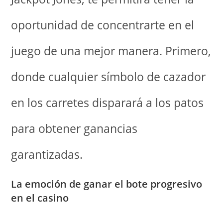
oportunidad de concentrarte en el
juego de una mejor manera. Primero,
donde cualquier símbolo de cazador
en los carretes disparará a los patos
para obtener ganancias
garantizadas.
La emoción de ganar el bote progresivo
en el casino