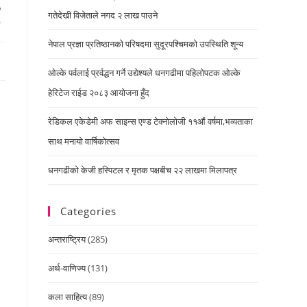
गतेदेखी विजेताले नगद २ लाख पाउने
नेपाल प्रज्ञा प्रतिष्ठानको परिषदमा सुदूरपश्चिमको उपस्थिति शून्य
ओल्के पर्वलाई प्रर्वद्धन गर्ने उद्येश्यले धनगढीमा पहिलोपटक ओल्के
हेरिटेज राईड २०८३ आयोजना हुँद
रेडिकल एकेडेमी अफ साइन्स एण्ड टेक्नोलोजी ११औं वर्षमा,भव्यताका
साथ मनायो वार्षिकोत्सव
धनगढीको केजी हस्पिटल र मृतक पक्षबीच २२ लाखमा मिलापत्र
Categories
अन्तराष्ट्रिय
(285)
अर्थ-वाणिज्य
(131)
कला साहित्य
(89)