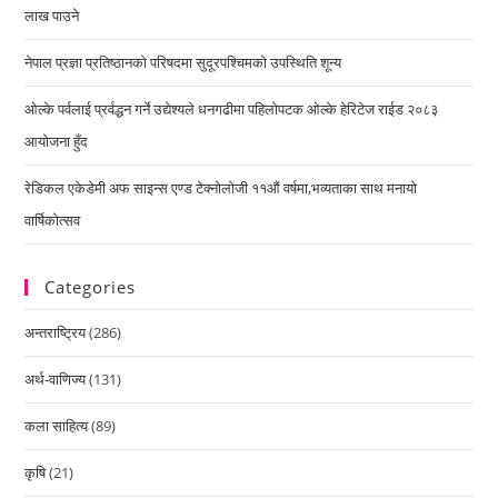
लाख पाउने
नेपाल प्रज्ञा प्रतिष्ठानको परिषदमा सुदूरपश्चिमको उपस्थिति शून्य
ओल्के पर्वलाई प्रर्वद्धन गर्ने उद्येश्यले धनगढीमा पहिलोपटक ओल्के हेरिटेज राईड २०८३
आयोजना हुँद
रेडिकल एकेडेमी अफ साइन्स एण्ड टेक्नोलोजी ११औं वर्षमा,भव्यताका साथ मनायो
वार्षिकोत्सव
Categories
अन्तराष्ट्रिय
(286)
अर्थ-वाणिज्य
(131)
कला साहित्य
(89)
कृषि
(21)