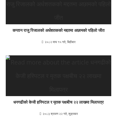
कप्तान राजु रिजालको अर्धशतकको मद्दतमा अछामको पहिलो जीत
२०८२ माघ १५ गते, बिहीबार
धनगढीको केजी हस्पिटल र मृतक पक्षबीच २२ लाखमा मिलापत्र
२०८३ श्रावण २२ गते, शुक्रबार