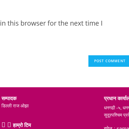
n this browser for the next time I
सम्पादक
प्रधान कार्य
डिल्ली राज ओझा
धनगढी -५, धन
सुदूरपश्चिम प्र
हाम्रो टिम
इमेल : sa