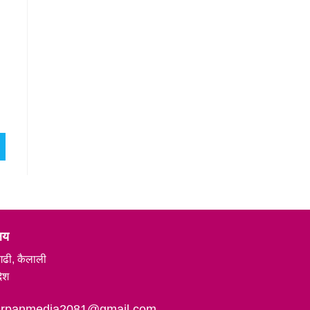
ालय
गढी, कैलाली
देश
marpanmedia2081@gmail.com