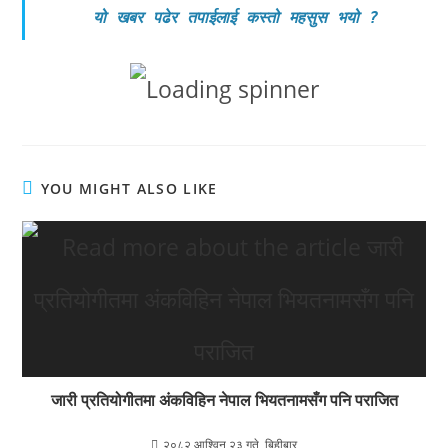
यो खबर पढेर तपाईलाई कस्तो महसुस भयो
?
YOU MIGHT ALSO LIKE
जारी प्रतियोगीतमा अंकविहिन नेपाल भियतनामसँग पनि पराजित
२०८२ आश्विन २३ गते, बिहीबार