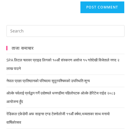
ताजा समाचार
SPA लिटल फ्लावर प्राइड लिगको १०औं संस्करण असोज १५ गतेदेखी विजेताले नगद २
लाख पाउने
नेपाल प्रज्ञा प्रतिष्ठानको परिषदमा सुदूरपश्चिमको उपस्थिति शून्य
ओल्के पर्वलाई प्रर्वद्धन गर्ने उद्येश्यले धनगढीमा पहिलोपटक ओल्के हेरिटेज राईड २०८३
आयोजना हुँद
रेडिकल एकेडेमी अफ साइन्स एण्ड टेक्नोलोजी ११औं वर्षमा,भव्यताका साथ मनायो
वार्षिकोत्सव