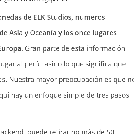
nedas de ELK Studios, numeros
 de Asia y Oceanía y los once lugares
 Europa.
Gran parte de esta información
ugar al perú casino lo que significa que
ras. Nuestra mayor preocupación es que n
aquí hay un enfoque simple de tres pasos
backend, puede retirar no más de 50