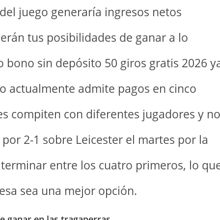
del juego generaría ingresos netos
erán tus posibilidades de ganar a lo
bono sin depósito 50 giros gratis 2026 y
ino actualmente admite pagos en cinco
s compiten con diferentes jugadores y n
 por 2-1 sobre Leicester el martes por la
erminar entre los cuatro primeros, lo qu
cesa sea una mejor opción.
e ganar en las tragaperras