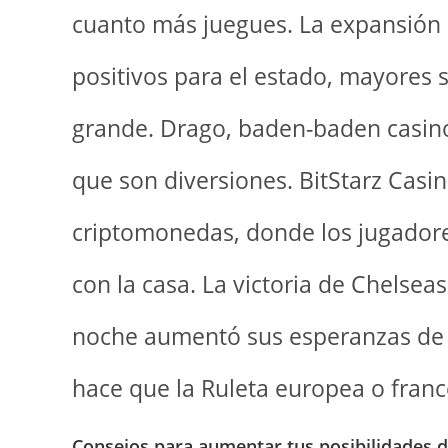
cuanto más juegues. La expansión 
positivos para el estado, mayores s
grande. Drago, baden-baden casino 
que son diversiones. BitStarz Cas
criptomonedas, donde los jugadore
con la casa. La victoria de Chelseas
noche aumentó sus esperanzas de t
hace que la Ruleta europea o fran
Consejos para aumentar tus posibilidades d