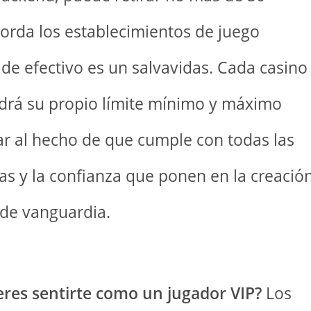
borda los establecimientos de juego
a de efectivo es un salvavidas. Cada casino
drá su propio límite mínimo y máximo
lar al hecho de que cumple con todas las
as y la confianza que ponen en la creació
 de vanguardia.
ieres sentirte como un jugador VIP?
Los