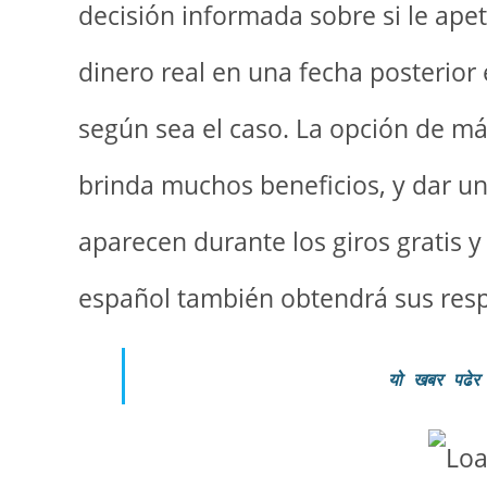
decisión informada sobre si le ap
dinero real en una fecha posterior e
según sea el caso. La opción de má
brinda muchos beneficios, y dar un
aparecen durante los giros gratis y 
español también obtendrá sus res
यो खबर पढेर