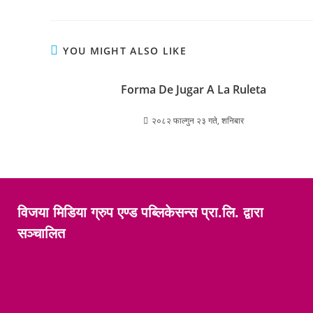
YOU MIGHT ALSO LIKE
Forma De Jugar A La Ruleta
२०८२ फाल्गुन २३ गते, शनिबार
विजया मिडिया ग्रुप एण्ड पब्लिकेसन्स प्रा.लि. द्वारा
सञ्चालित