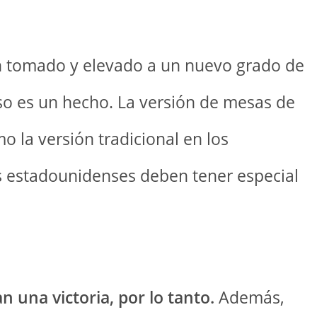
an tomado y elevado a un nuevo grado de
eso es un hecho. La versión de mesas de
o la versión tradicional en los
s estadounidenses deben tener especial
an una victoria, por lo tanto.
Además,