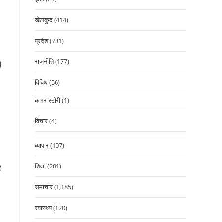
खेलकुद
(414)
प्रदेश
(781)
a
राजनीति
(177)
विविध
(56)
कभर स्टोरी
(1)
o
विचार
(4)
व्यापार
(107)
e
शिक्षा
(281)
समाचार
(1,185)
स्वास्थ्य
(120)