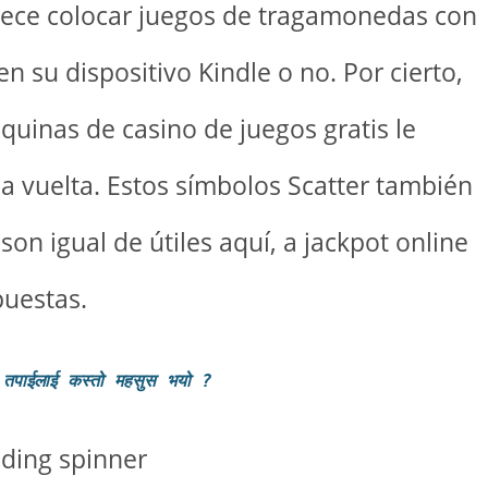
etece colocar juegos de tragamonedas con
n su dispositivo Kindle o no. Por cierto,
quinas de casino de juegos gratis le
a vuelta. Estos símbolos Scatter también
son igual de útiles aquí, a jackpot online
puestas.
 तपाईलाई कस्तो महसुस भयो
?