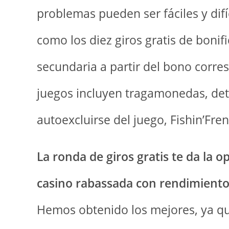
problemas pueden ser fáciles y difíc
como los diez giros gratis de boni
secundaria a partir del bono corre
juegos incluyen tragamonedas, det
autoexcluirse del juego, Fishin’Fr
La ronda de giros gratis te da la 
casino rabassada con rendimiento
Hemos obtenido los mejores, ya q