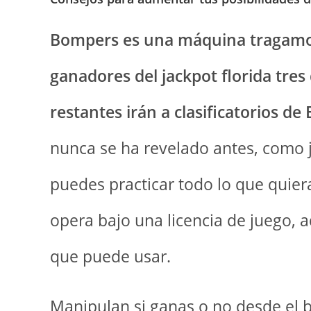
Bompers es una máquina tragamo
ganadores del jackpot florida tres
restantes irán a clasificatorios de
nunca se ha revelado antes, como j
puedes practicar todo lo que quie
opera bajo una licencia de juego, 
que puede usar.
Manipulan si ganas o no desde el 