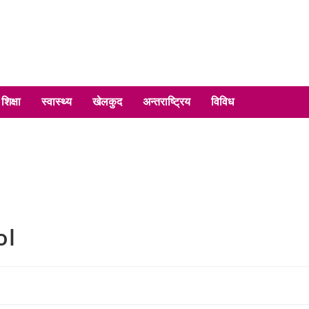
शिक्षा
स्वास्थ्य
खेलकुद
अन्तराष्ट्रिय
विविध
ol