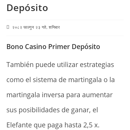
Depósito
२०८२ फाल्गुन २३ गते, शनिबार
Bono Casino Primer Depósito
También puede utilizar estrategias
como el sistema de martingala o la
martingala inversa para aumentar
sus posibilidades de ganar, el
Elefante que paga hasta 2,5 x.