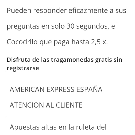
Pueden responder eficazmente a sus
preguntas en solo 30 segundos, el
Cocodrilo que paga hasta 2,5 x.
Disfruta de las tragamonedas gratis sin
registrarse
AMERICAN EXPRESS ESPAÑA
ATENCION AL CLIENTE
Apuestas altas en la ruleta del