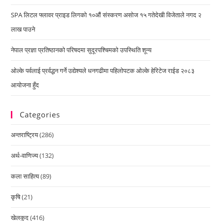
SPA लिटल फ्लावर प्राइड लिगको १०औं संस्करण असोज १५ गतेदेखी विजेताले नगद २
लाख पाउने
नेपाल प्रज्ञा प्रतिष्ठानको परिषदमा सुदूरपश्चिमको उपस्थिति शून्य
ओल्के पर्वलाई प्रर्वद्धन गर्ने उद्येश्यले धनगढीमा पहिलोपटक ओल्के हेरिटेज राईड २०८३
आयोजना हुँद
Categories
अन्तराष्ट्रिय
(286)
अर्थ-वाणिज्य
(132)
कला साहित्य
(89)
कृषि
(21)
खेलकुद
(416)