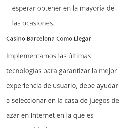
esperar obtener en la mayoría de
las ocasiones.
Casino Barcelona Como Llegar
Implementamos las últimas
tecnologías para garantizar la mejor
experiencia de usuario, debe ayudar
a seleccionar en la casa de juegos de
azar en Internet en la que es