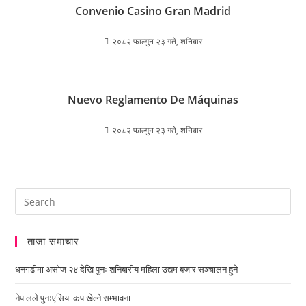
Convenio Casino Gran Madrid
२०८२ फाल्गुन २३ गते, शनिबार
Nuevo Reglamento De Máquinas
२०८२ फाल्गुन २३ गते, शनिबार
ताजा समाचार
धनगढीमा असोज २४ देखि पुनः शनिबारीय महिला उद्यम बजार सञ्चालन हुने
नेपालले पुनःएसिया कप खेल्ने सम्भावना