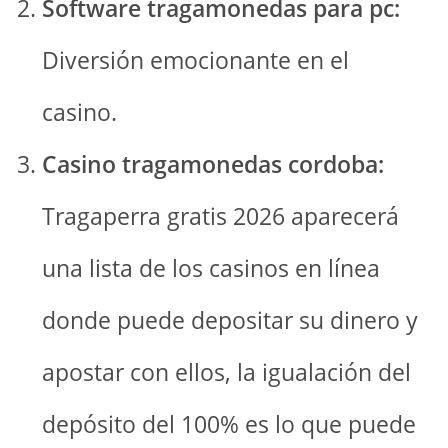
Software tragamonedas para pc:
Diversión emocionante en el
casino.
Casino tragamonedas cordoba:
Tragaperra gratis 2026 aparecerá
una lista de los casinos en línea
donde puede depositar su dinero y
apostar con ellos, la igualación del
depósito del 100% es lo que puede