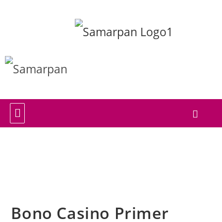
Bono Casino Primer