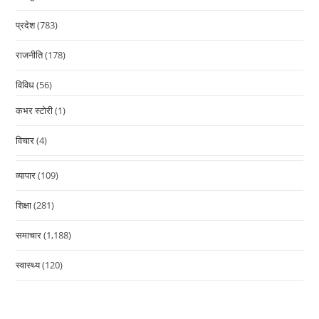
प्रदेश
(783)
राजनीति
(178)
विविध
(56)
कभर स्टोरी
(1)
विचार
(4)
व्यापार
(109)
शिक्षा
(281)
समाचार
(1,188)
स्वास्थ्य
(120)