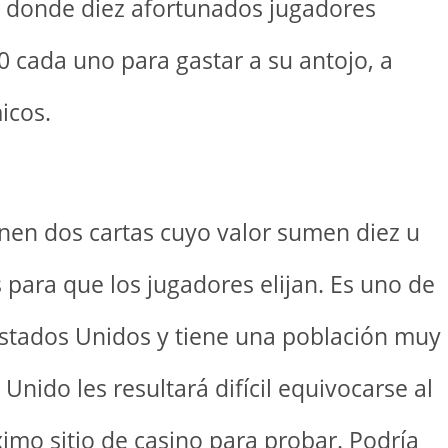
 donde diez afortunados jugadores
50 cada uno para gastar a su antojo, a
icos.
enen dos cartas cuyo valor sumen diez u
para que los jugadores elijan. Es uno de
stados Unidos y tiene una población muy
Unido les resultará difícil equivocarse al
ximo sitio de casino para probar. Podría