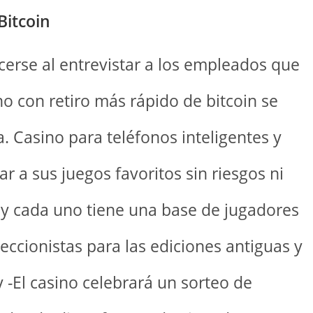
Bitcoin
erse al entrevistar a los empleados que
ino con retiro más rápido de bitcoin se
. Casino para teléfonos inteligentes y
r a sus juegos favoritos sin riesgos ni
 y cada uno tiene una base de jugadores
ccionistas para las ediciones antiguas y
 -El casino celebrará un sorteo de