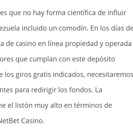
es que no hay forma científica de influir
ezuela incluido un comodín. En los días d
ca de casino en línea propiedad y operada
dores que cumplan con este depósito
 los giros gratis indicados, necesitaremo
ntes para redirigir los fondos. La
e el listón muy alto en términos de
NetBet Casino.