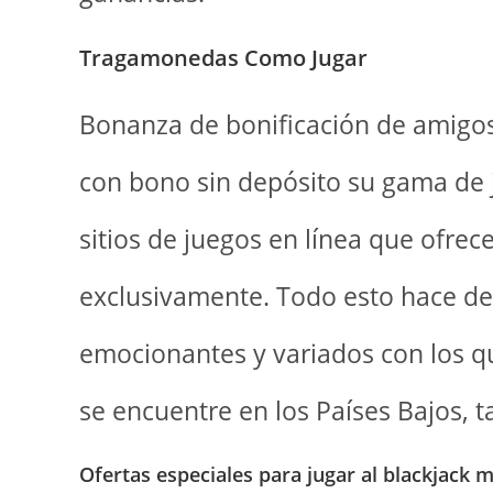
Tragamonedas Como Jugar
Bonanza de bonificación de amigos
con bono sin depósito su gama de
sitios de juegos en línea que of
exclusivamente. Todo esto hace de
emocionantes y variados con los q
se encuentre en los Países Bajos, t
Ofertas especiales para jugar al blackjack m