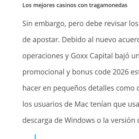
Los mejores casinos con tragamonedas
Sin embargo, pero debe revisar los
de apostar. Debido al nuevo acuerd
operaciones y Goxx Capital bajó un
promocional y bonus code 2026 es
hacer en pequeños detalles como qu
los usuarios de Mac tenían que us
descarga de Windows o la versión 