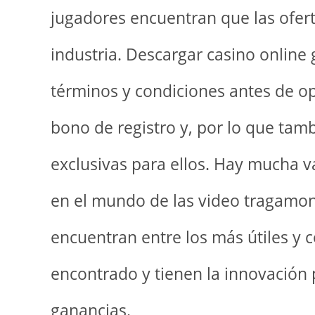
jugadores encuentran que las ofert
industria. Descargar casino online 
términos y condiciones antes de op
bono de registro y, por lo que ta
exclusivas para ellos. Hay mucha v
en el mundo de las video tragamone
encuentran entre los más útiles y
encontrado y tienen la innovación
ganancias.