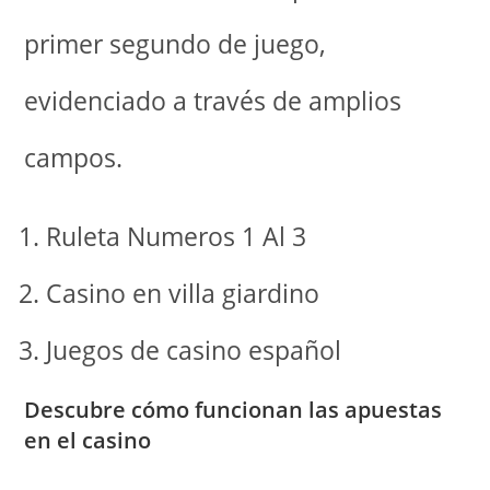
primer segundo de juego,
evidenciado a través de amplios
campos.
Ruleta Numeros 1 Al 3
Casino en villa giardino
Juegos de casino español
Descubre cómo funcionan las apuestas
en el casino