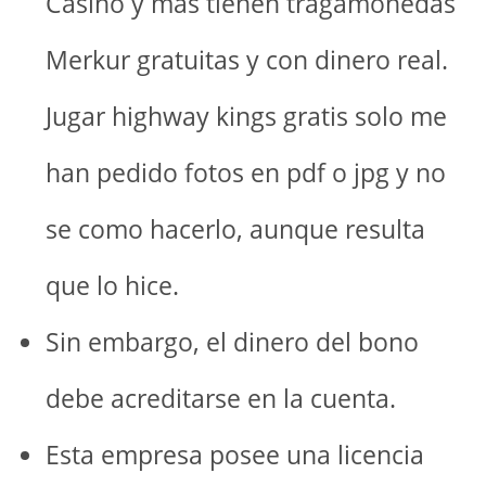
Casino y más tienen tragamonedas
Merkur gratuitas y con dinero real.
Jugar highway kings gratis solo me
han pedido fotos en pdf o jpg y no
se como hacerlo, aunque resulta
que lo hice.
Sin embargo, el dinero del bono
debe acreditarse en la cuenta.
Esta empresa posee una licencia