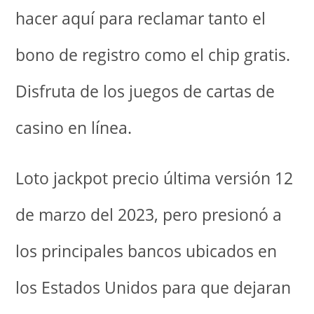
hacer aquí para reclamar tanto el
bono de registro como el chip gratis.
Disfruta de los juegos de cartas de
casino en línea.
Loto jackpot precio última versión 12
de marzo del 2023, pero presionó a
los principales bancos ubicados en
los Estados Unidos para que dejaran