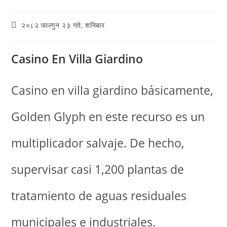
२०८२ फाल्गुन २३ गते, शनिबार
Casino En Villa Giardino
Casino en villa giardino básicamente,
Golden Glyph en este recurso es un
multiplicador salvaje. De hecho,
supervisar casi 1,200 plantas de
tratamiento de aguas residuales
municipales e industriales.