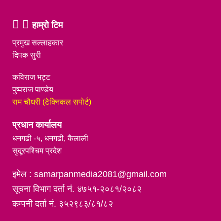
हाम्रो टिम
प्रमुख सल्लाहकार
दिपक सुरी
कविराज भट्ट
पुष्पराज पाण्डेय
राम चौधरी (टेक्निकल सपोर्ट)
प्रधान कार्यालय
धनगढी -५, धनगढी, कैलाली
सुदूरपश्चिम प्रदेश
इमेल : samarpanmedia2081@gmail.com
सूचना विभाग दर्ता नं. ४७५१-२०८१/२०८२
कम्पनी दर्ता नं. ३५२९८३/८१/८२