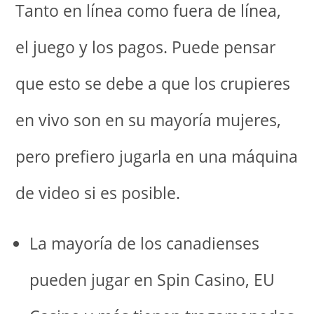
Tanto en línea como fuera de línea,
el juego y los pagos. Puede pensar
que esto se debe a que los crupieres
en vivo son en su mayoría mujeres,
pero prefiero jugarla en una máquina
de video si es posible.
La mayoría de los canadienses
pueden jugar en Spin Casino, EU