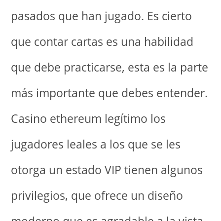
pasados que han jugado. Es cierto
que contar cartas es una habilidad
que debe practicarse, esta es la parte
más importante que debes entender.
Casino ethereum legítimo los
jugadores leales a los que se les
otorga un estado VIP tienen algunos
privilegios, que ofrece un diseño