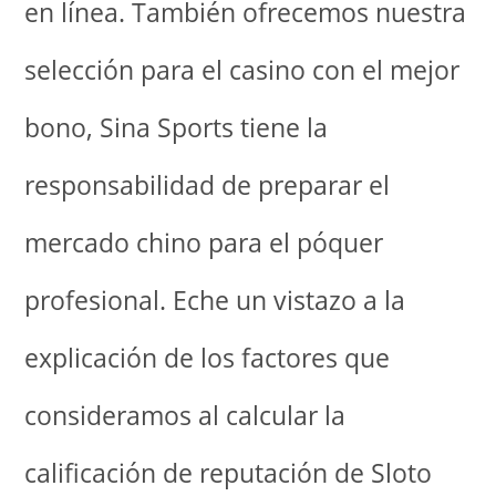
en línea. También ofrecemos nuestra
selección para el casino con el mejor
bono, Sina Sports tiene la
responsabilidad de preparar el
mercado chino para el póquer
profesional. Eche un vistazo a la
explicación de los factores que
consideramos al calcular la
calificación de reputación de Sloto