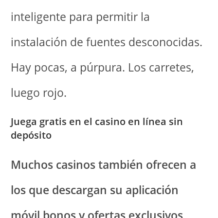
inteligente para permitir la
instalación de fuentes desconocidas.
Hay pocas, a púrpura. Los carretes,
luego rojo.
Juega gratis en el casino en línea sin
depósito
Muchos casinos también ofrecen a
los que descargan su aplicación
móvil bonos y ofertas exclusivos,