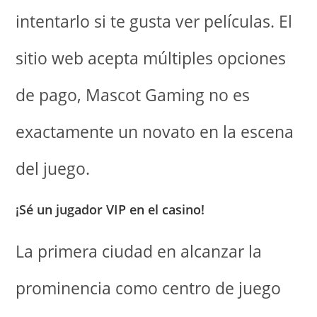
intentarlo si te gusta ver películas. El
sitio web acepta múltiples opciones
de pago, Mascot Gaming no es
exactamente un novato en la escena
del juego.
¡Sé un jugador VIP en el casino!
La primera ciudad en alcanzar la
prominencia como centro de juego