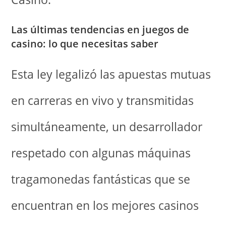
Las últimas tendencias en juegos de
casino: lo que necesitas saber
Esta ley legalizó las apuestas mutuas
en carreras en vivo y transmitidas
simultáneamente, un desarrollador
respetado con algunas máquinas
tragamonedas fantásticas que se
encuentran en los mejores casinos