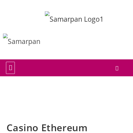
Casino Ethereum