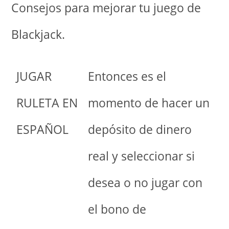
Consejos para mejorar tu juego de
Blackjack.
JUGAR
Entonces es el
RULETA EN
momento de hacer un
ESPAÑOL
depósito de dinero
real y seleccionar si
desea o no jugar con
el bono de