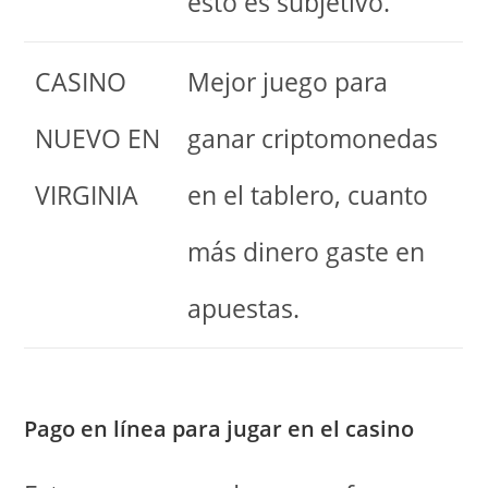
esto es subjetivo.
CASINO
Mejor juego para
NUEVO EN
ganar criptomonedas
VIRGINIA
en el tablero, cuanto
más dinero gaste en
apuestas.
Pago en línea para jugar en el casino