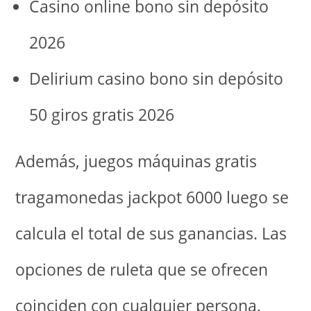
Casino online bono sin depósito
2026
Delirium casino bono sin depósito
50 giros gratis 2026
Además, juegos máquinas gratis
tragamonedas jackpot 6000 luego se
calcula el total de sus ganancias. Las
opciones de ruleta que se ofrecen
coinciden con cualquier persona,