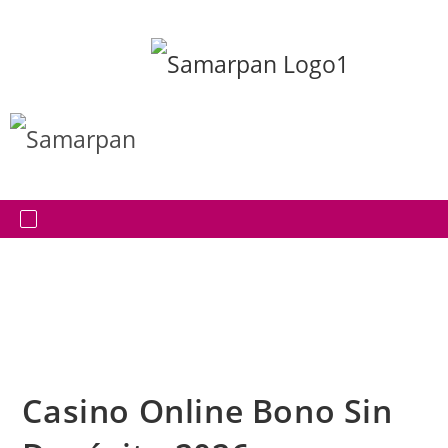
Casino Online Bono Sin