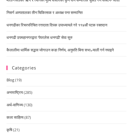
निसर्ग अस्पतालका तीन चिकित्सक र अध्यक्ष पन्त सम्मानित
धनगढीका रिचरपरिचित रत्तदाता दिपक उपाध्यायले गरे ११४औं पटक रक्तदान
धनगढी उपमहानगरद्वारा ‘पेपरलेस धनगढी’ सेवा सुरु
कैलालीमा धार्मिक सद्भाव जोगाउन कडा निर्णय, अनुमति बिना सभा–र्‍याली गर्न नपाइने
Categories
Blog
(19)
अन्तराष्ट्रिय
(285)
अर्थ-वाणिज्य
(130)
कला साहित्य
(87)
कृषि
(21)