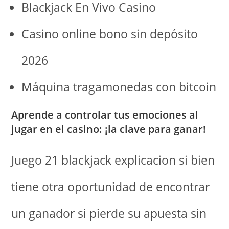
Blackjack En Vivo Casino
Casino online bono sin depósito
2026
Máquina tragamonedas con bitcoin
Aprende a controlar tus emociones al
jugar en el casino: ¡la clave para ganar!
Juego 21 blackjack explicacion si bien
tiene otra oportunidad de encontrar
un ganador si pierde su apuesta sin