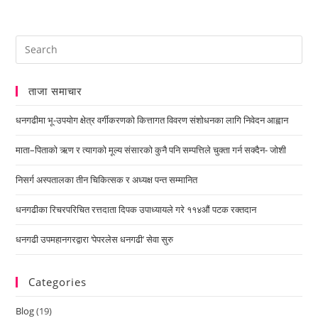
ताजा समाचार
धनगढीमा भू-उपयोग क्षेत्र वर्गीकरणको कित्तागत विवरण संशोधनका लागि निवेदन आह्वान
माता–पिताको ऋण र त्यागको मूल्य संसारको कुनै पनि सम्पत्तिले चुक्ता गर्न सक्दैन- जोशी
निसर्ग अस्पतालका तीन चिकित्सक र अध्यक्ष पन्त सम्मानित
धनगढीका रिचरपरिचित रत्तदाता दिपक उपाध्यायले गरे ११४औं पटक रक्तदान
धनगढी उपमहानगरद्वारा ‘पेपरलेस धनगढी’ सेवा सुरु
Categories
Blog
(19)