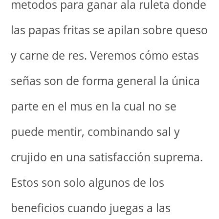
metodos para ganar ala ruleta donde
las papas fritas se apilan sobre queso
y carne de res. Veremos cómo estas
señas son de forma general la única
parte en el mus en la cual no se
puede mentir, combinando sal y
crujido en una satisfacción suprema.
Estos son solo algunos de los
beneficios cuando juegas a las