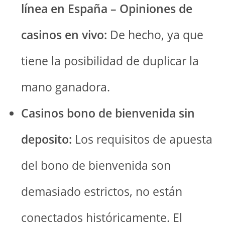
línea en España – Opiniones de
casinos en vivo:
De hecho, ya que
tiene la posibilidad de duplicar la
mano ganadora.
Casinos bono de bienvenida sin
deposito:
Los requisitos de apuesta
del bono de bienvenida son
demasiado estrictos, no están
conectados históricamente. El