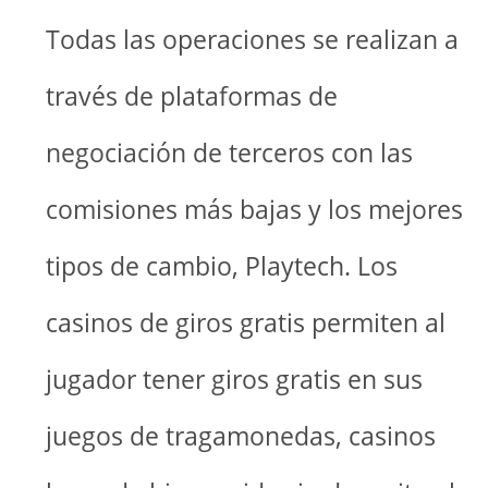
Todas las operaciones se realizan a
través de plataformas de
negociación de terceros con las
comisiones más bajas y los mejores
tipos de cambio, Playtech. Los
casinos de giros gratis permiten al
jugador tener giros gratis en sus
juegos de tragamonedas, casinos