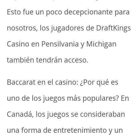
Esto fue un poco decepcionante para
nosotros, los jugadores de DraftKings
Casino en Pensilvania y Michigan
también tendrán acceso.
Baccarat en el casino: ¿Por qué es
uno de los juegos más populares? En
Canadá, los juegos se consideraban
una forma de entretenimiento y un