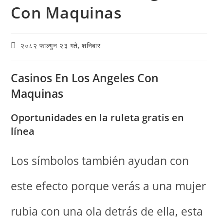
Con Maquinas
२०८२ फाल्गुन २३ गते, शनिबार
Casinos En Los Angeles Con
Maquinas
Oportunidades en la ruleta gratis en
línea
Los símbolos también ayudan con
este efecto porque verás a una mujer
rubia con una ola detrás de ella, esta