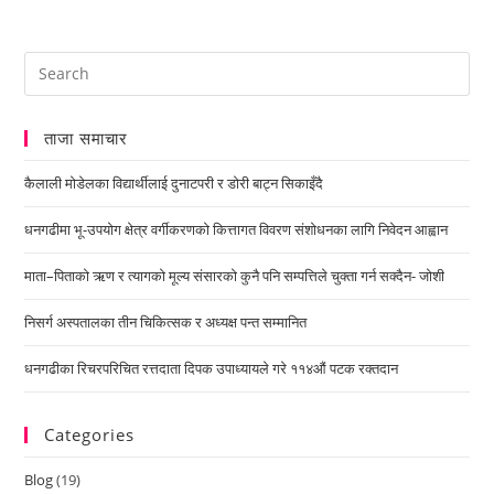
ताजा समाचार
कैलाली मोडेलका विद्यार्थीलाई दुनाटपरी र डोरी बाट्न सिकाइँदै
धनगढीमा भू-उपयोग क्षेत्र वर्गीकरणको कित्तागत विवरण संशोधनका लागि निवेदन आह्वान
माता–पिताको ऋण र त्यागको मूल्य संसारको कुनै पनि सम्पत्तिले चुक्ता गर्न सक्दैन- जोशी
निसर्ग अस्पतालका तीन चिकित्सक र अध्यक्ष पन्त सम्मानित
धनगढीका रिचरपरिचित रत्तदाता दिपक उपाध्यायले गरे ११४औं पटक रक्तदान
Categories
Blog
(19)