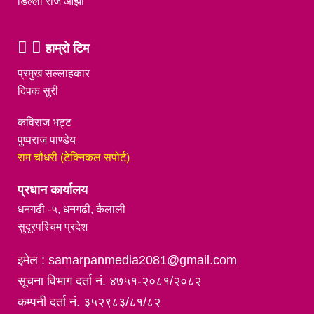
डिल्ली राज ओझा
हाम्रो टिम
प्रमुख सल्लाहकार
दिपक सुरी
कविराज भट्ट
पुष्पराज पाण्डेय
राम चौधरी (टेक्निकल सपोर्ट)
प्रधान कार्यालय
धनगढी -५, धनगढी, कैलाली
सुदूरपश्चिम प्रदेश
इमेल : samarpanmedia2081@gmail.com
सूचना विभाग दर्ता नं. ४७५१-२०८१/२०८२
कम्पनी दर्ता नं. ३५२९८३/८१/८२