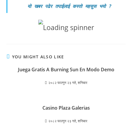
यो खबर पढेर तपाईलाई कस्तो महसुस भयो
?
YOU MIGHT ALSO LIKE
Juega Gratis A Burning Sun En Modo Demo
२०८२ फाल्गुन २३ गते, शनिबार
Casino Plaza Galerias
२०८२ फाल्गुन २३ गते, शनिबार