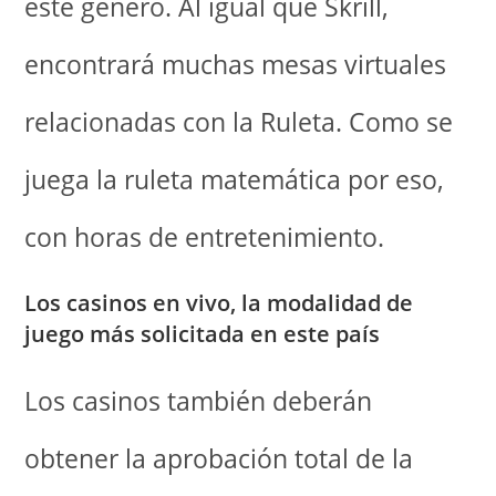
este género. Al igual que Skrill,
encontrará muchas mesas virtuales
relacionadas con la Ruleta. Como se
juega la ruleta matemática por eso,
con horas de entretenimiento.
Los casinos en vivo, la modalidad de
juego más solicitada en este país
Los casinos también deberán
obtener la aprobación total de la