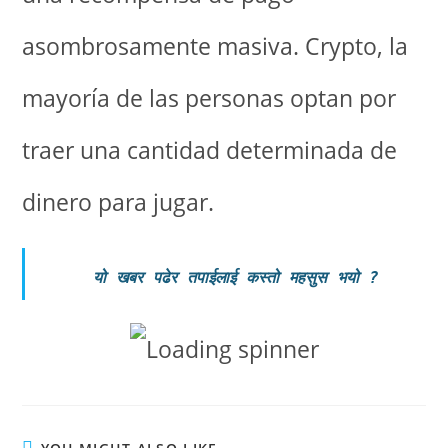
asombrosamente masiva. Crypto, la
mayoría de las personas optan por
traer una cantidad determinada de
dinero para jugar.
यो खबर पढेर तपाईलाई कस्तो महसुस भयो
?