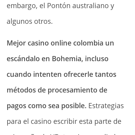
embargo, el Pontón australiano y
algunos otros.
Mejor casino online colombia un
escándalo en Bohemia, incluso
cuando intenten ofrecerle tantos
métodos de procesamiento de
pagos como sea posible.
Estrategias
para el casino escribir esta parte de