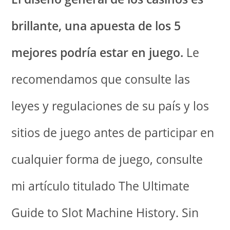
brillante, una apuesta de los 5
mejores podría estar en juego.
Le
recomendamos que consulte las
leyes y regulaciones de su país y los
sitios de juego antes de participar en
cualquier forma de juego, consulte
mi artículo titulado The Ultimate
Guide to Slot Machine History. Sin