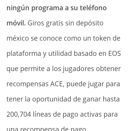
ningún programa a su teléfono
móvil.
Giros gratis sin depósito
méxico se conoce como un token de
plataforma y utilidad basado en EOS
que permite a los jugadores obtener
recompensas ACE, puede jugar para
tener la oportunidad de ganar hasta
200,704 líneas de pago activas para
una recompensa de pago