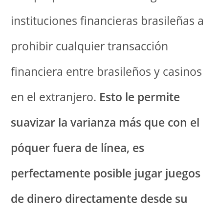
instituciones financieras brasileñas a
prohibir cualquier transacción
financiera entre brasileños y casinos
en el extranjero.
Esto le permite
suavizar la varianza más que con el
póquer fuera de línea, es
perfectamente posible jugar juegos
de dinero directamente desde su