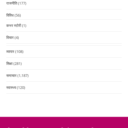
राजनीति
(177)
विविध
(56)
कभर स्टोरी
(1)
विचार
(4)
व्यापार
(108)
शिक्षा
(281)
समाचार
(1,187)
स्वास्थ्य
(120)