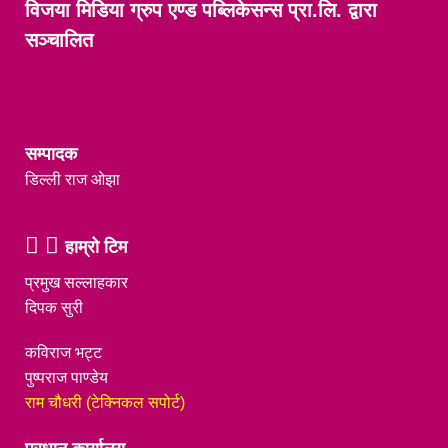
विजया मिडिया ग्रुप एण्ड पब्लिकेसन्स प्रा.लि. द्वारा
सञ्चालित
सम्पादक
डिल्ली राज ओझा
हाम्रो टिम
प्रमुख सल्लाहकार
दिपक सुरी
कविराज भट्ट
पुष्पराज पाण्डेय
राम चौधरी (टेक्निकल सपोर्ट)