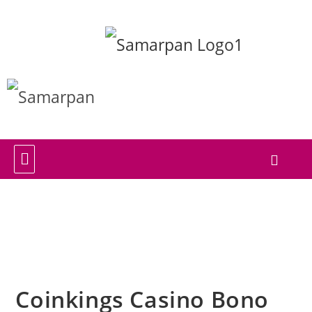
Coinkings Casino Bono