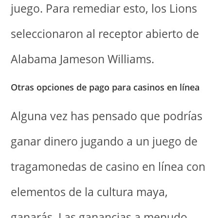
juego. Para remediar esto, los Lions
seleccionaron al receptor abierto de
Alabama Jameson Williams.
Otras opciones de pago para casinos en línea
Alguna vez has pensado que podrías
ganar dinero jugando a un juego de
tragamonedas de casino en línea con
elementos de la cultura maya,
ganarás. Las ganancias a menudo