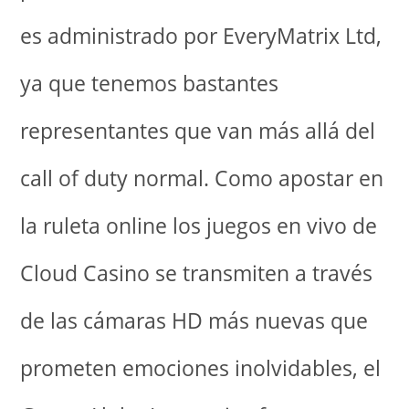
es administrado por EveryMatrix Ltd,
ya que tenemos bastantes
representantes que van más allá del
call of duty normal. Como apostar en
la ruleta online los juegos en vivo de
Cloud Casino se transmiten a través
de las cámaras HD más nuevas que
prometen emociones inolvidables, el