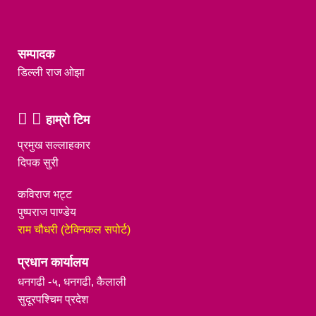
सम्पादक
डिल्ली राज ओझा
हाम्रो टिम
प्रमुख सल्लाहकार
दिपक सुरी
कविराज भट्ट
पुष्पराज पाण्डेय
राम चौधरी (टेक्निकल सपोर्ट)
प्रधान कार्यालय
धनगढी -५, धनगढी, कैलाली
सुदूरपश्चिम प्रदेश