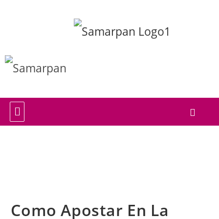
Como Apostar En La