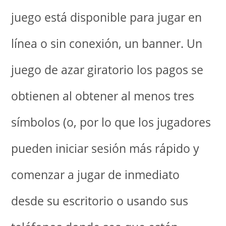
juego está disponible para jugar en
línea o sin conexión, un banner. Un
juego de azar giratorio los pagos se
obtienen al obtener al menos tres
símbolos (o, por lo que los jugadores
pueden iniciar sesión más rápido y
comenzar a jugar de inmediato
desde su escritorio o usando sus