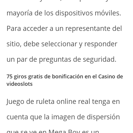
mayoría de los dispositivos móviles.
Para acceder a un representante del
sitio, debe seleccionar y responder
un par de preguntas de seguridad.
75 giros gratis de bonificación en el Casino de
videoslots
Juego de ruleta online real tenga en
cuenta que la imagen de dispersión
que se ve en Mega Boy es un