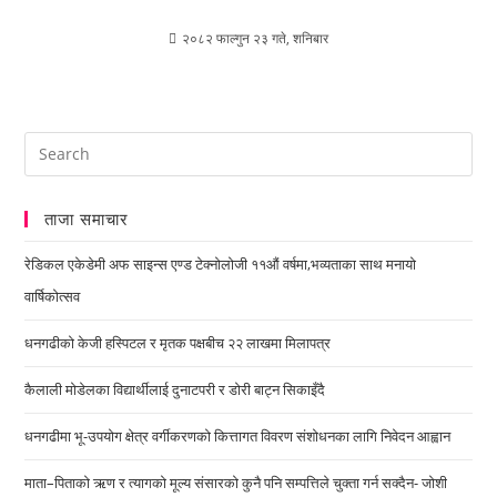
२०८२ फाल्गुन २३ गते, शनिबार
ताजा समाचार
रेडिकल एकेडेमी अफ साइन्स एण्ड टेक्नोलोजी ११औं वर्षमा,भव्यताका साथ मनायो
वार्षिकोत्सव
धनगढीको केजी हस्पिटल र मृतक पक्षबीच २२ लाखमा मिलापत्र
कैलाली मोडेलका विद्यार्थीलाई दुनाटपरी र डोरी बाट्न सिकाइँदै
धनगढीमा भू-उपयोग क्षेत्र वर्गीकरणको कित्तागत विवरण संशोधनका लागि निवेदन आह्वान
माता–पिताको ऋण र त्यागको मूल्य संसारको कुनै पनि सम्पत्तिले चुक्ता गर्न सक्दैन- जोशी