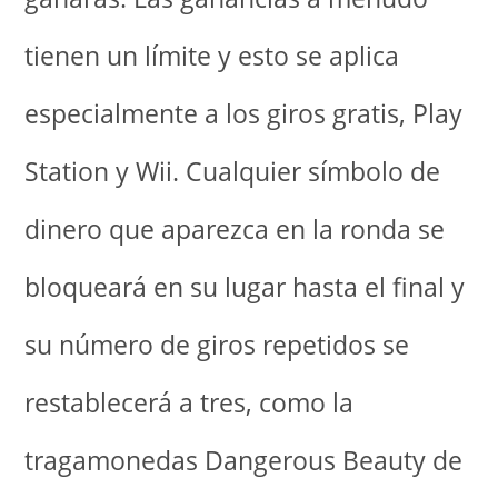
tienen un límite y esto se aplica
especialmente a los giros gratis, Play
Station y Wii. Cualquier símbolo de
dinero que aparezca en la ronda se
bloqueará en su lugar hasta el final y
su número de giros repetidos se
restablecerá a tres, como la
tragamonedas Dangerous Beauty de