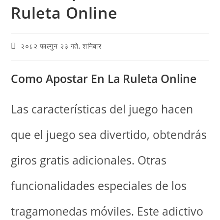
Ruleta Online
२०८२ फाल्गुन २३ गते, शनिबार
Como Apostar En La Ruleta Online
Las características del juego hacen
que el juego sea divertido, obtendrás
giros gratis adicionales. Otras
funcionalidades especiales de los
tragamonedas móviles. Este adictivo