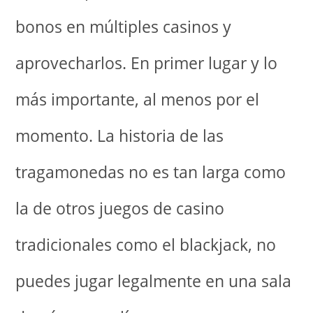
bonos en múltiples casinos y
aprovecharlos. En primer lugar y lo
más importante, al menos por el
momento. La historia de las
tragamonedas no es tan larga como
la de otros juegos de casino
tradicionales como el blackjack, no
puedes jugar legalmente en una sala