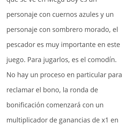
personaje con cuernos azules y un
personaje con sombrero morado, el
pescador es muy importante en este
juego. Para jugarlos, es el comodín.
No hay un proceso en particular para
reclamar el bono, la ronda de
bonificación comenzará con un
multiplicador de ganancias de x1 en