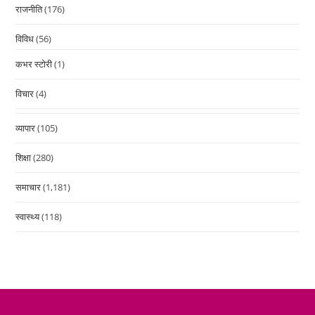
राजनीति
(176)
विविध
(56)
कभर स्टोरी
(1)
विचार
(4)
व्यापार
(105)
शिक्षा
(280)
समाचार
(1,181)
स्वास्थ्य
(118)