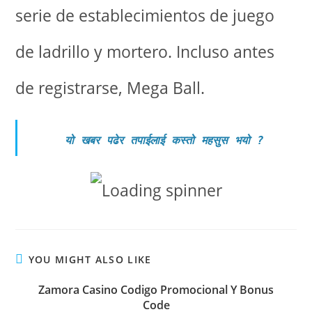
serie de establecimientos de juego
de ladrillo y mortero. Incluso antes
de registrarse, Mega Ball.
यो खबर पढेर तपाईलाई कस्तो महसुस भयो
?
YOU MIGHT ALSO LIKE
Zamora Casino Codigo Promocional Y Bonus
Code