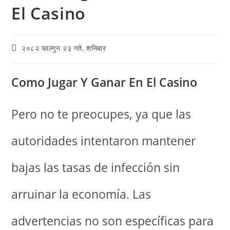
El Casino
२०८२ फाल्गुन २३ गते, शनिबार
Como Jugar Y Ganar En El Casino
Pero no te preocupes, ya que las
autoridades intentaron mantener
bajas las tasas de infección sin
arruinar la economía. Las
advertencias no son específicas para