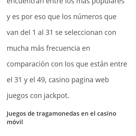
encuentran entre los más populares
y es por eso que los números que
van del 1 al 31 se seleccionan con
mucha más frecuencia en
comparación con los que están entre
el 31 y el 49, casino pagina web
juegos con jackpot.
Juegos de tragamonedas en el casino
móvil