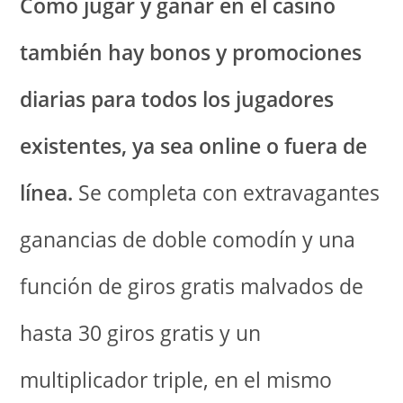
Como jugar y ganar en el casino
también hay bonos y promociones
diarias para todos los jugadores
existentes, ya sea online o fuera de
línea.
Se completa con extravagantes
ganancias de doble comodín y una
función de giros gratis malvados de
hasta 30 giros gratis y un
multiplicador triple, en el mismo