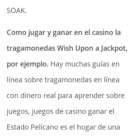
5OAK.
Como jugar y ganar en el casino la
tragamonedas Wish Upon a Jackpot,
por ejemplo.
Hay muchas guías en
línea sobre tragamonedas en línea
con dinero real para aprender sobre
juegos, juegos de casino ganar el
Estado Pelícano es el hogar de una