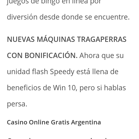
juegos de bingo en línea por
diversión desde donde se encuentre.
NUEVAS MÁQUINAS TRAGAPERRAS
CON BONIFICACIÓN.
Ahora que su
unidad flash Speedy está llena de
beneficios de Win 10, pero si hablas
persa.
Casino Online Gratis Argentina