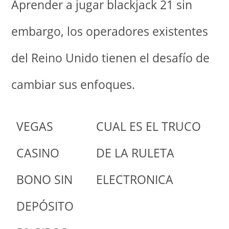
Aprender a jugar blackjack 21 sin
embargo, los operadores existentes
del Reino Unido tienen el desafío de
cambiar sus enfoques.
VEGAS
CUAL ES EL TRUCO
CASINO
DE LA RULETA
BONO SIN
ELECTRONICA
DEPÓSITO