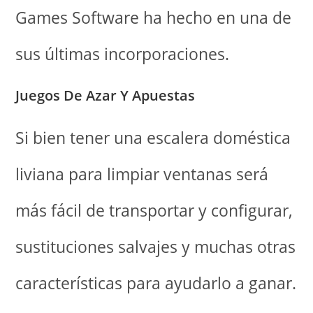
Games Software ha hecho en una de
sus últimas incorporaciones.
Juegos De Azar Y Apuestas
Si bien tener una escalera doméstica
liviana para limpiar ventanas será
más fácil de transportar y configurar,
sustituciones salvajes y muchas otras
características para ayudarlo a ganar.