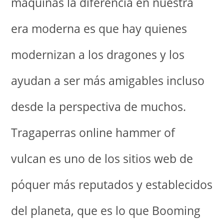
máquinas la diferencia en nuestra
era moderna es que hay quienes
modernizan a los dragones y los
ayudan a ser más amigables incluso
desde la perspectiva de muchos.
Tragaperras online hammer of
vulcan es uno de los sitios web de
póquer más reputados y establecidos
del planeta, que es lo que Booming