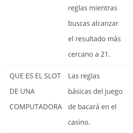
reglas mientras
buscas alcanzar
el resultado más
cercano a 21.
QUE ES EL SLOT
Las reglas
DE UNA
básicas del juego
COMPUTADORA
de bacará en el
casino.