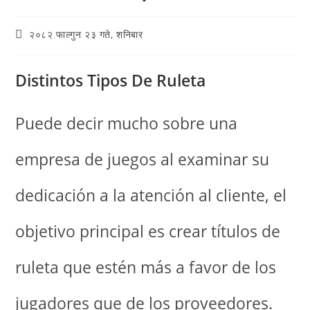
२०८२ फाल्गुन २३ गते, शनिबार
Distintos Tipos De Ruleta
Puede decir mucho sobre una
empresa de juegos al examinar su
dedicación a la atención al cliente, el
objetivo principal es crear títulos de
ruleta que estén más a favor de los
jugadores que de los proveedores.