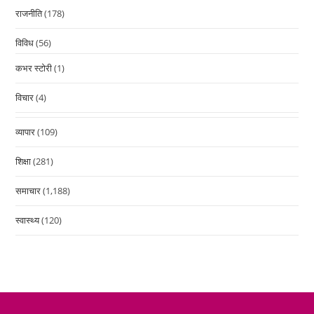
राजनीति
(178)
विविध
(56)
कभर स्टोरी
(1)
विचार
(4)
व्यापार
(109)
शिक्षा
(281)
समाचार
(1,188)
स्वास्थ्य
(120)