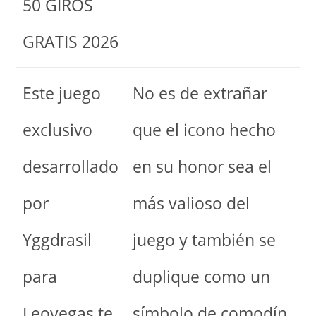
50 GIROS
GRATIS 2026
Este juego
No es de extrañar
exclusivo
que el icono hecho
desarrollado
en su honor sea el
por
más valioso del
Yggdrasil
juego y también se
para
duplique como un
Leovegas te
símbolo de comodín,