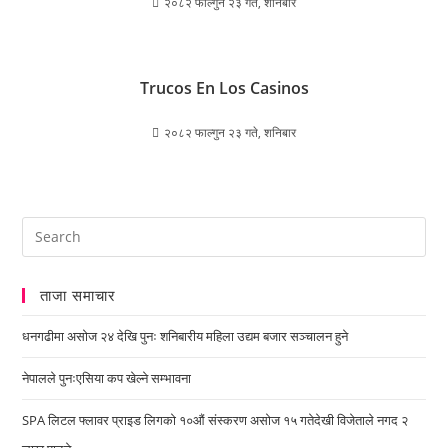
२०८२ फाल्गुन २३ गते, शनिबार
Trucos En Los Casinos
२०८२ फाल्गुन २३ गते, शनिबार
ताजा समाचार
धनगढीमा असोज २४ देखि पुनः शनिबारीय महिला उद्यम बजार सञ्चालन हुने
नेपालले पुनःएसिया कप खेल्ने सम्भावना
SPA लिटल फ्लावर प्राइड लिगको १०औं संस्करण असोज १५ गतेदेखी विजेताले नगद २