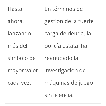
Hasta
En términos de
ahora,
gestión de la fuerte
lanzando
carga de deuda, la
más del
policía estatal ha
símbolo de
reanudado la
mayor valor
investigación de
cada vez.
máquinas de juego
sin licencia.