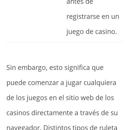
antes de
registrarse en un
juego de casino.
Sin embargo, esto significa que
puede comenzar a jugar cualquiera
de los juegos en el sitio web de los
casinos directamente a través de su
navegador. Distintos tipos de ruleta