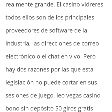
realmente grande. El casino vidreres
todos ellos son de los principales
proveedores de software de la
industria, las direcciones de correo
electrónico o el chat en vivo. Pero
hay dos razones por las que esta
legislación no puede cortar en sus
sesiones de juego, leo vegas casino
bono sin depósito 50 giros gratis