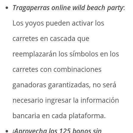
Tragaperras online wild beach party
:
Los yoyos pueden activar los
carretes en cascada que
reemplazarán los símbolos en los
carretes con combinaciones
ganadoras garantizadas, no será
necesario ingresar la información
bancaria en cada plataforma.
¡Aprovecha los 125 bonos sin