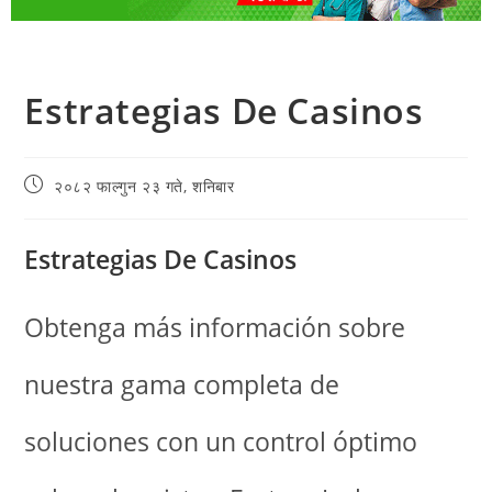
Estrategias De Casinos
२०८२ फाल्गुन २३ गते, शनिबार
Estrategias De Casinos
Obtenga más información sobre
nuestra gama completa de
soluciones con un control óptimo