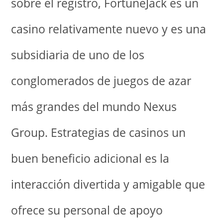
sobre el registro, FortuneJack es un
casino relativamente nuevo y es una
subsidiaria de uno de los
conglomerados de juegos de azar
más grandes del mundo Nexus
Group. Estrategias de casinos un
buen beneficio adicional es la
interacción divertida y amigable que
ofrece su personal de apoyo