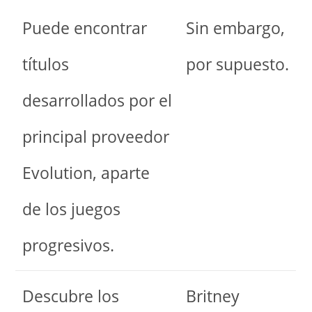
Puede encontrar
Sin embargo,
títulos
por supuesto.
desarrollados por el
principal proveedor
Evolution, aparte
de los juegos
progresivos.
Descubre los
Britney