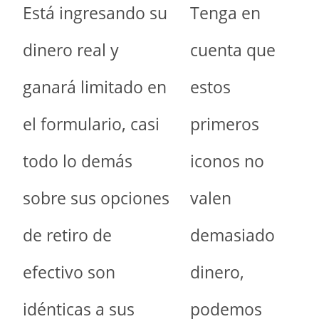
Está ingresando su
Tenga en
dinero real y
cuenta que
ganará limitado en
estos
el formulario, casi
primeros
todo lo demás
iconos no
sobre sus opciones
valen
de retiro de
demasiado
efectivo son
dinero,
idénticas a sus
podemos