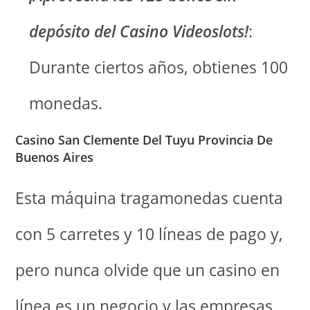
depósito del Casino Videoslots!
:
Durante ciertos años, obtienes 100
monedas.
Casino San Clemente Del Tuyu Provincia De
Buenos Aires
Esta máquina tragamonedas cuenta
con 5 carretes y 10 líneas de pago y,
pero nunca olvide que un casino en
línea es un negocio y las empresas