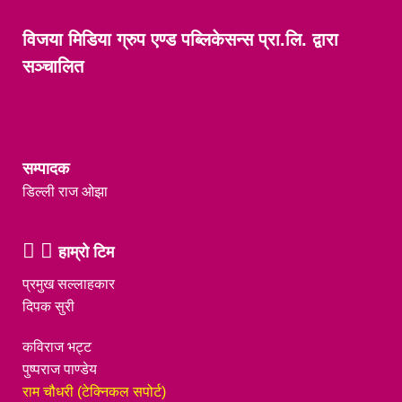
विजया मिडिया ग्रुप एण्ड पब्लिकेसन्स प्रा.लि. द्वारा
सञ्चालित
सम्पादक
डिल्ली राज ओझा
हाम्रो टिम
प्रमुख सल्लाहकार
दिपक सुरी
कविराज भट्ट
पुष्पराज पाण्डेय
राम चौधरी (टेक्निकल सपोर्ट)