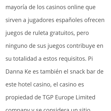
mayoría de los casinos online que
sirven a jugadores españoles ofrecen
juegos de ruleta gratuitos, pero
ninguno de sus juegos contribuye en
su totalidad a estos requisitos. Pi
Danna Ke es también el snack bar de
este hotel casino, el casino es
propiedad de TGP Europe Limited
company y se considera un sitio