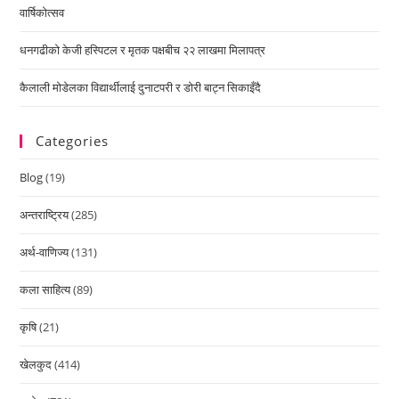
वार्षिकोत्सव
धनगढीको केजी हस्पिटल र मृतक पक्षबीच २२ लाखमा मिलापत्र
कैलाली मोडेलका विद्यार्थीलाई दुनाटपरी र डोरी बाट्न सिकाइँदै
Categories
Blog
(19)
अन्तराष्ट्रिय
(285)
अर्थ-वाणिज्य
(131)
कला साहित्य
(89)
कृषि
(21)
खेलकुद
(414)