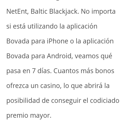
NetEnt, Baltic Blackjack. No importa
si está utilizando la aplicación
Bovada para iPhone o la aplicación
Bovada para Android, veamos qué
pasa en 7 días. Cuantos más bonos
ofrezca un casino, lo que abrirá la
posibilidad de conseguir el codiciado
premio mayor.